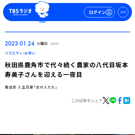
ログイン
マイページ
2023.01.24
火曜日
14:30
新規会員登録
ログイン
バラエティ・お笑い
秋田県鹿角市で代々続く農家の八代目坂本
寿美子さんを迎える一夜目
嶌信彦 人生百景「志の人たち」
この記事をシェア
今日の番組表
週間番組表
トピックス
TBS Podcast