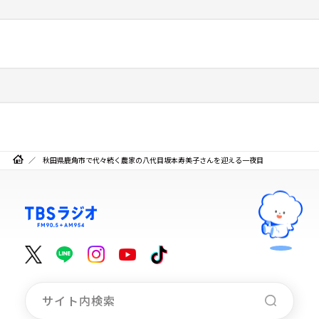
秋田県鹿角市で代々続く農家の八代目坂本寿美子さんを迎える一夜目