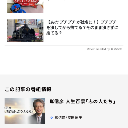
【あの‘プチプチ‘が社名に！】プチプチ
を潰してから捨てる？そのまま潰さずに
捨てる？
Recommended by
この記事の番組情報
嶌信彦 人生百景「志の人たち」
嶌信彦/安田佑子