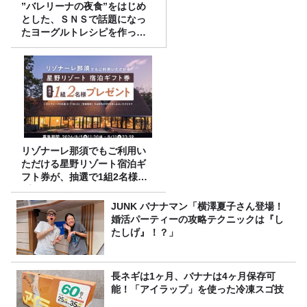
”バレリーナの夜食”をはじめ
とした、ＳＮＳで話題になっ
たヨーグルトレシピを作って
みた！
リゾナーレ那須でもご利用い
ただける星野リゾート宿泊ギ
フト券が、抽選で1組2名様に
プレゼント！
JUNK バナナマン「横澤夏子さん登場！
婚活パーティーの攻略テクニックは『し
たしげ』！？」
長ネギは1ヶ月、バナナは4ヶ月保存可
能！「アイラップ」を使った冷凍スゴ技