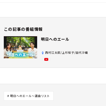
この記事の番組情報
明日へのエール
西村江太郎/上杉桜子/田代沙織
# 明日へのエール～選曲リスト