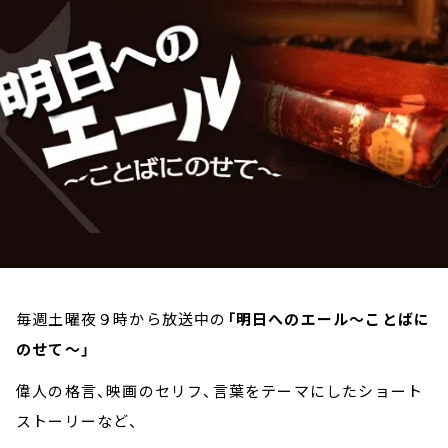
お知らせ
イベント・グッズ
YouTube
会社情報
毎週土曜夜９時から放送中の
「明日へのエール～ことばに
のせて～」
偉人の格言、映画のセリフ、言葉をテーマにしたショート
ストーリーなど、