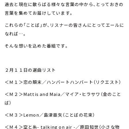
過去と現在に散らばる様々な言葉の中から、とっておきの
言葉を集めてお届けしています。
これらの「ことば」が、リスナーの皆さんにとってエールに
なれば…。
そんな想いを込めた番組です。
２月１１日の選曲リスト
＜Ｍ１＞恋の顛末／ハンバートハンバート（リクエスト）
＜Ｍ２＞Mattis and Maia／マイア・ヒラサワ（金のこと
ば）
＜Ｍ３＞Lemon／島津亜矢（ことばの花束）
＜Ｍ４＞空と糸- talking on air -／原田知世（小さな物