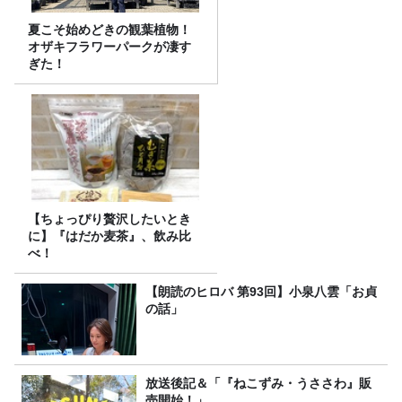
夏こそ始めどきの観葉植物！
オザキフラワーパークが凄す
ぎた！
【ちょっぴり贅沢したいとき
に】『はだか麦茶』、飲み比
べ！
【朗読のヒロバ 第93回】小泉八雲「お貞
の話」
放送後記＆「『ねこずみ・うささわ』販
売開始！」