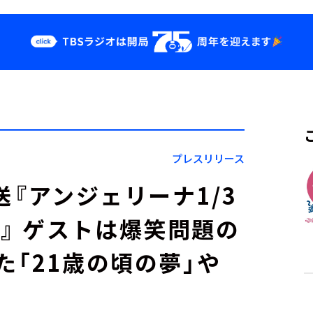
クス
イベント・グッ
ズ
st
YouTube
せ
会社情報
プレスリリース
放送『アンジェリーナ1/3
』 ゲストは爆笑問題の
た「21歳の頃の夢」や