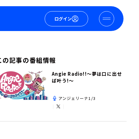
ログイン
この記事の番組情報
Angie Radio!!～夢は口に出せ
ば叶う!～
アンジェリーナ1/3