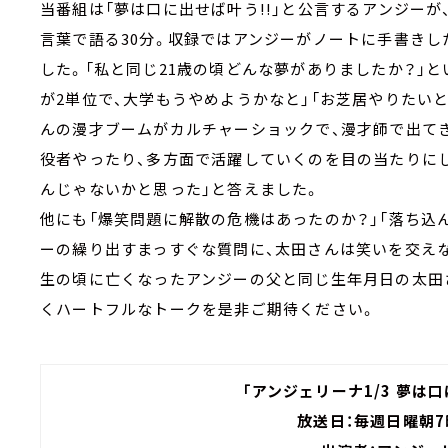
当番組は「夢は口に出せば叶う!!」と公言するアンジーが
言葉で語る30分。収録ではアンジーがノートに手書き
した。「私と同じ21歳の頃どんな夢がありましたか？」と
が2単位で、大学もうやめようかなと」「お芝居やりたい
んの漫才ブームがカルチャーショックで、漫才師で出て
役者やったり、多方面で活躍していくのを目の当たりに
んじゃないかと思った」と答えました。
他にも「爆笑問題に解散の危機はあったのか？」「落ち込
ーの繰り出すまっすぐな質問に、太田さんは笑いを交え
生の頃に亡くなったアンジーの父と同じ生年月日の太田
くハートフルなトークを是非ご期待ください。
「アンジェリーナ1/3 夢は口
放送日：毎週日曜朝7