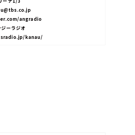
ーナ1/3
u@tbs.co.jp
ter.com/angradio
ンジーラジオ
sradio.jp/kanau/