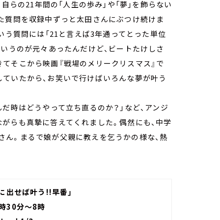
、自らの21年間の「人生の歩み」や「夢」を飾らない
した質問を収録中ずっと太田さんにぶつけ続けま
いう質問には「21と言えば3年通ってとった単位
というのが元々あったんだけど、ビートたけしさ
きてそこから映画『戦場のメリークリスマス』で
していたから、お笑いで行けばいろんな夢が叶う
んだ時はどうやって立ち直るのか？」など、アンジ
ながらも真摯に答えてくれました。偶然にも、中学
さん。まるで娘が父親に教えを乞うかの様な、熱
に出せば叶う!!早番」
時30分～8時