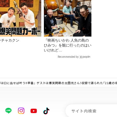
ーチャカクン
『映画ちいかわ 人魚の島の
ひみつ』を観に行ったのはい
いけれど…
Recommended by
/3 夢は口に出せば叶う!!早番』 ゲストは爆笑問題の太田光さん！収録で語られた「21歳