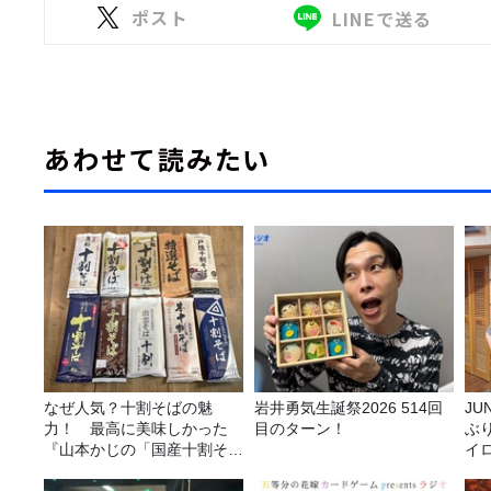
ポスト
LINEで送る
あわせて読みたい
なぜ人気？十割そばの魅
岩井勇気生誕祭2026 514回
JUNK バナナ
力！ 最高に美味しかった
目のターン！
ぶ
『山本かじの「国産十割そ
イ
ば」』とは？【十割そば10
種食べ比べ】