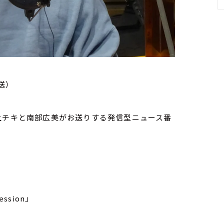
送）
家・荻上チキと南部広美がお送りする発信型ニュース番
ssion」