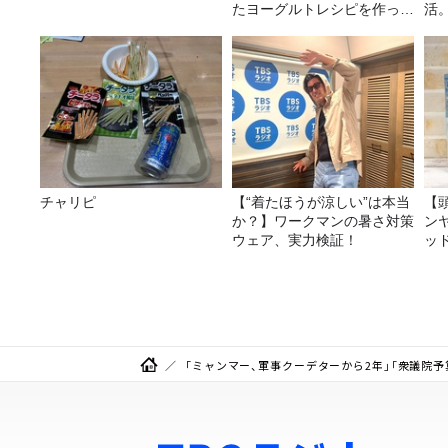
たヨーグルトレシピを作って
活
みた！
チャリピ
【“着たほうが涼しい”は本当
【
か？】ワークマンの暑さ対策
ン
ウェア、実力検証！
ッ
20
「ミャンマー、軍事クーデターから2年」「衆議院