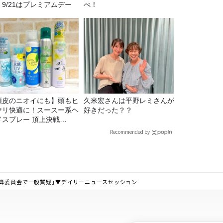
。9/21はプレミアムデー
べ！
頭皮のニオイにも】頭もヒ
久米宏さんは平野レミさんが
ヤリ快適に！スースー系ヘ
好きだった？？
ドスプレー 頂上決戦
26！
Recommended by
予算委員会で一般質疑」▼デイリーニュースセッション