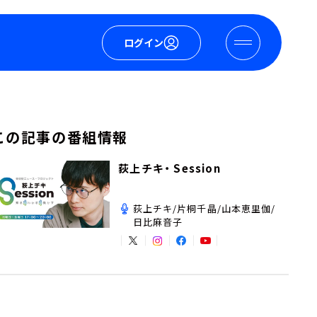
ログイン
この記事の番組情報
荻上チキ・ Session
荻上チキ/片桐千晶/山本恵里伽/
日比麻音子