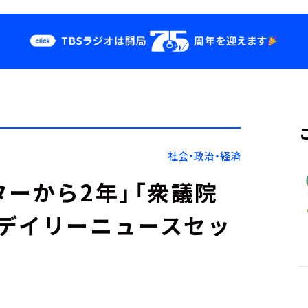
クス
イベント・グッ
ズ
st
YouTube
せ
会社情報
社会・政治・経済
ターから2年」「衆議院
デイリーニュースセッ