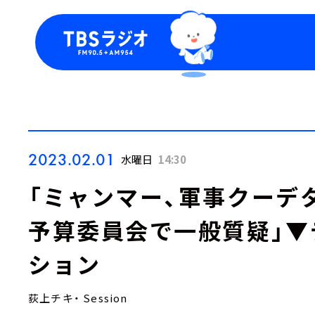
今日の番組表
トピッ
週間番組表
TBS
Podca
お知ら
2023.02.01
水曜日
14:30
「ミャンマー、軍事クーデ
予算委員会で一般質疑」▼
ション
荻上チキ・ Session