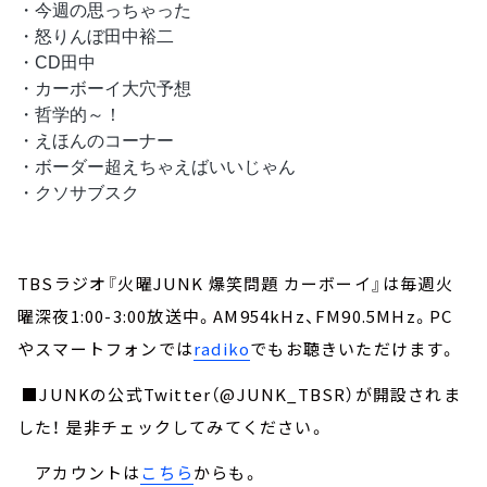
・今週の思っちゃった
・怒りんぼ田中裕二 
・CD田中 
・カーボーイ大穴予想 
・哲学的～！ 
・えほんのコーナー 
・ボーダー超えちゃえばいいじゃん 
・クソサブスク
TBSラジオ『火曜JUNK 爆笑問題 カーボーイ』は毎週火
曜深夜1:00-3:00放送中。AM954kHz、FM90.5MHz。PC
やスマートフォンでは
radiko
でもお聴きいただけます。
■JUNKの公式Twitter（@JUNK_TBSR）が開設されま
した！ 是非チェックしてみてください。
アカウントは
こちら
からも。