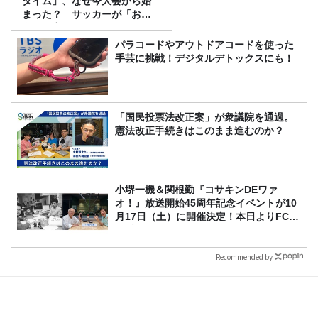
タイム」、なぜ今大会から始
まった？ サッカーが「お
金」に変わる仕組み
パラコードやアウトドアコードを使った
手芸に挑戦！デジタルデトックスにも！
「国民投票法改正案」が衆議院を通過。
憲法改正手続きはこのまま進むのか？
小堺一機＆関根勤『コサキンDEワァ
オ！』放送開始45周年記念イベントが10
月17日（土）に開催決定！本日よりFC先
行受付スタート！
Recommended by