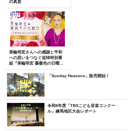
の真意
美輪明宏さんへの感謝と平和
への思いをつなぐ追悼特別番
組『美輪明宏 薔薇色の日曜日
～ごきげんよう、ルンルン
～』8/9（日）16時放送
「Sunday Heavens」販売開始！
令和8年度「TBSこども音楽コンクー
ル」練馬地区大会レポート