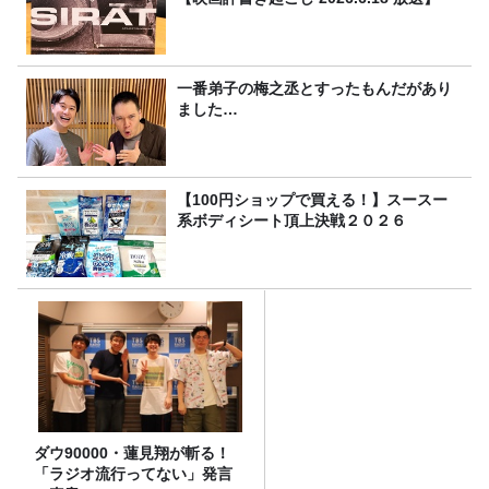
一番弟子の梅之丞とすったもんだがあり
ました…
【100円ショップで買える！】スースー
系ボディシート頂上決戦２０２６
ダウ90000・蓮見翔が斬る！
「ラジオ流行ってない」発言