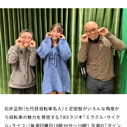
お知らせ
イベント・グッズ
YouTube
会社情報
石井正則（七代目自転車名人）と疋田智がいろんな角度か
ら自転車の魅力を発信するTBSラジオ「ミラクル・サイク
ル・ライフ」（毎週日曜日18時30分～19時） 今週の「ポイン