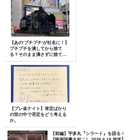
【あの‘プチプチ‘が社名に！】
プチプチを潰してから捨て
る？そのまま潰さずに捨て
る？
【プレ金ナイト】肯定ばかり
の世の中で否定をどう考える
か。
【前編】宇多丸『シラート』を語る！
【映画評書き起こし 2026.6.18 放送】