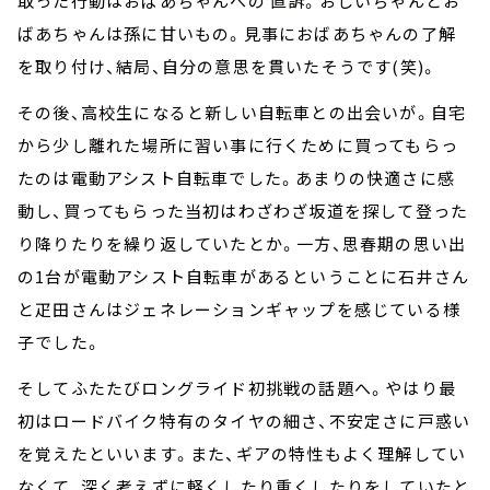
取った行動はおばあちゃんへの 直訴。おじいちゃんとお
ばあちゃんは孫に甘いもの。見事におばあちゃんの了解
を取り付け、結局、自分の意思を貫いたそうです(笑)。
その後、高校生になると新しい自転車との出会いが。自宅
から少し離れた場所に習い事に行くために買ってもらっ
たのは電動アシスト自転車でした。あまりの快適さに感
動し、買ってもらった当初はわざわざ坂道を探して登った
り降りたりを繰り返していたとか。一方、思春期の思い出
の1台が電動アシスト自転車があるということに石井さん
と疋田さんはジェネレーションギャップを感じている様
子でした。
そしてふたたびロングライド初挑戦の話題へ。やはり最
初はロードバイク特有のタイヤの細さ、不安定さに戸惑い
を覚えたといいます。また、ギアの特性もよく理解してい
なくて、深く考えずに軽くしたり重くしたりをしていたと