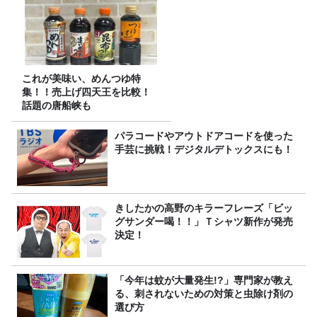
これが美味い、めんつゆ特
集！！売上げ四天王を比較！
話題の唐船峡も
パラコードやアウトドアコードを使った
手芸に挑戦！デジタルデトックスにも！
きしたかの高野のキラーフレーズ「ビッ
グサンダー喝！！」Ｔシャツ新作が発売
決定！
「今年は蚊が大量発生!?」専門家が教え
る、刺されないための対策と虫除け剤の
選び方