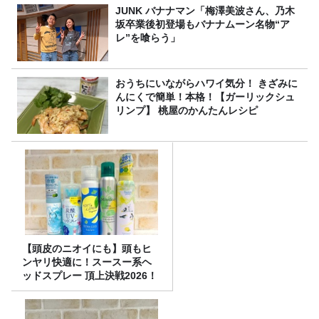
JUNK バナナマン「梅澤美波さん、乃木
坂卒業後初登場もバナナムーン名物“ア
レ”を喰らう」
おうちにいながらハワイ気分！ きざみに
んにくで簡単！本格！【ガーリックシュ
リンプ】 桃屋のかんたんレシピ
【頭皮のニオイにも】頭もヒ
ンヤリ快適に！スースー系ヘ
ッドスプレー 頂上決戦2026！