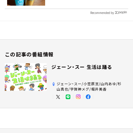
Recommended by
この記事の番組情報
ジェーン・スー 生活は踊る
ジェーン・スー/小笠原亘/山内あゆ/杉
山真也/宇賀神メグ/堀井美香