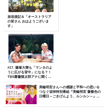
放送後記＆「オーストラリア
の皆さん おはようございま
す」
#17. 篠塚大輝も「マンタのよ
うに広がる背中」になる？！
TBS齋藤慎太郎アナに聞くメ
ンズフィジークの魅力！！
美輪明宏さんへの感謝と平和への思いを
つなぐ追悼特別番組『美輪明宏 薔薇色の
日曜日～ごきげんよう、ルンルン～』
8/9（日）16時放送