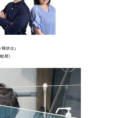
の現状は」
総局）