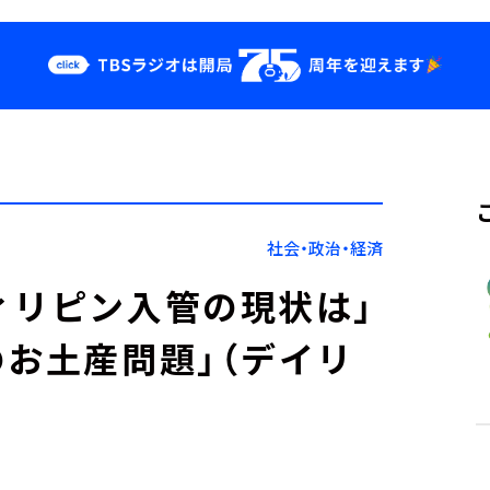
クス
イベント・グッ
ズ
st
YouTube
せ
会社情報
社会・政治・経済
ィリピン入管の現状は」
のお土産問題」（デイリ