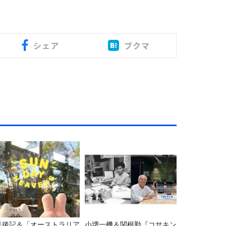
シェア
ブクマ
送後記＆「オーストラリア
小堺一機＆関根勤『コサキン