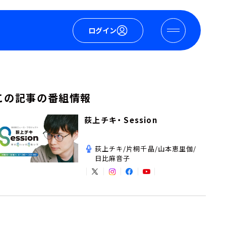
ログイン
この記事の番組情報
荻上チキ・ Session
荻上チキ/片桐千晶/山本恵里伽/
日比麻音子