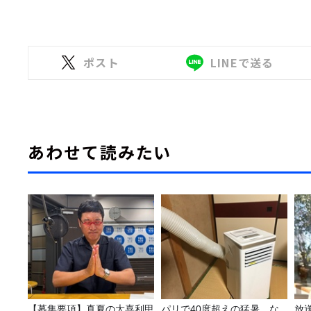
ポスト
LINEで送る
あわせて読みたい
【募集要項】真夏の大喜利甲
パリで40度超えの猛暑…な
放