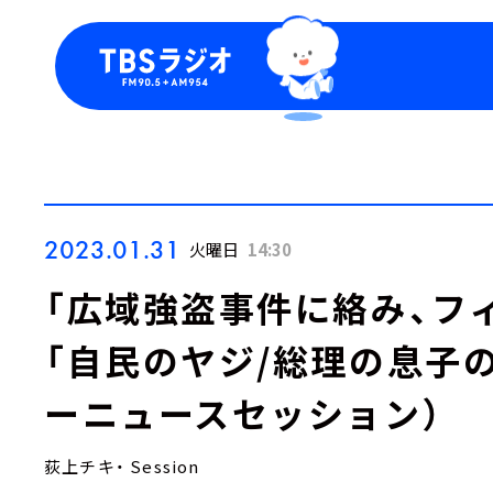
今日の番組表
トピッ
週間番組表
TBS
Podca
お知ら
2023.01.31
火曜日
14:30
「広域強盗事件に絡み、フ
「自民のヤジ/総理の息子
ーニュースセッション）
荻上チキ・ Session