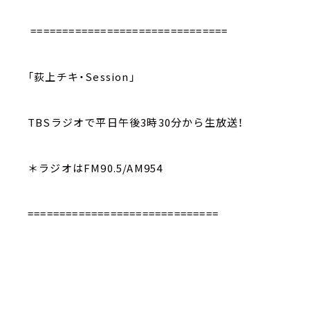
===============================
「荻上チキ・Session」
TBSラジオで平日午後3時30分から生放送！
＊ラジオはFM90.5/AM954
==============================