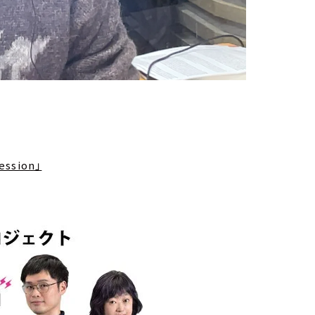
ssion」