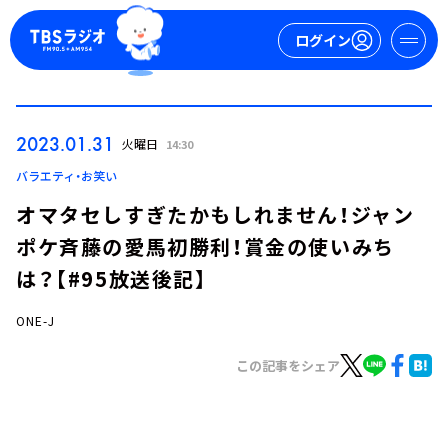
ログイン
マイページ
2023.01.31
火曜日
14:30
新規会員登録
ログイン
バラエティ・お笑い
オマタセしすぎたかもしれません！ジャン
ポケ斉藤の愛馬初勝利！賞金の使いみち
は？【#95放送後記】
ONE-J
今日の番組表
この記事をシェア
週間番組表
トピックス
TBS Podcast