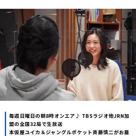
お知らせ
イベント・グッズ
YouTube
会社情報
毎週日曜日の朝8時オンエア♪ TBSラジオ他JRN加
盟の全国32局で生放送
本仮屋ユイカ＆ジャングルポケット斉藤慎二がお届