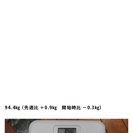
94.4㎏ （先週比 ＋0.9㎏ 開始時比 －0.3㎏）