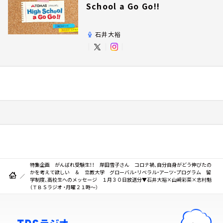
School a Go Go!!
石井大裕
特集企画 がんばれ受験生！！ 岸田雪子さん コロナ禍、自分自身がどう伸びたの
かを考えて欲しい ＆ 立教大学 グローバル・リベラル・アーツ・プログラム 留
学制度、高校生へのメッセージ １月３０日放送分▼石井大裕×山﨑彩菜×志村魁
（ＴＢＳラジオ ・月曜２１時～）