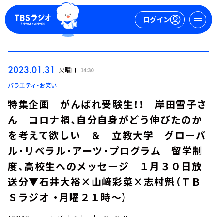
ログイン
マイページ
2023.01.31
火曜日
14:30
新規会員登録
ログイン
バラエティ・お笑い
特集企画 がんばれ受験生！！ 岸田雪子さ
ん コロナ禍、自分自身がどう伸びたのか
を考えて欲しい ＆ 立教大学 グローバ
ル・リベラル・アーツ・プログラム 留学制
度、高校生へのメッセージ １月３０日放
今日の番組表
送分▼石井大裕×山﨑彩菜×志村魁（ＴＢ
週間番組表
Ｓラジオ ・月曜２１時～）
トピックス
TBS Podcast