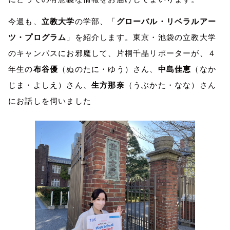
今週も、
立教大学
の学部、「
グローバル・リベラルアー
ツ・プログラム
」を紹介します。東京・池袋の立教大学
のキャンパスにお邪魔して、片桐千晶リポーターが、４
年生の
布谷優
（ぬのたに・ゆう）さん、
中島佳恵
（なか
じま・よしえ）さん、
生方那奈
（うぶかた・なな）さん
にお話しを伺いました