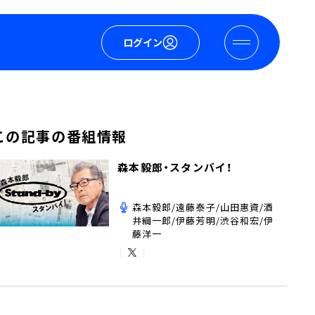
ログイン
この記事の番組情報
森本毅郎・スタンバイ！
森本毅郎/遠藤泰子/山田惠資/酒
井綱一郎/伊藤芳明/渋谷和宏/伊
藤洋一