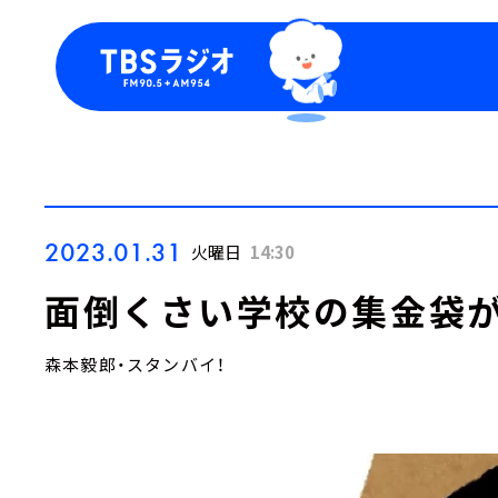
今日の番組表
トピッ
週間番組表
TBS
Podca
お知ら
2023.01.31
火曜日
14:30
面倒くさい学校の集金袋が
森本毅郎・スタンバイ！