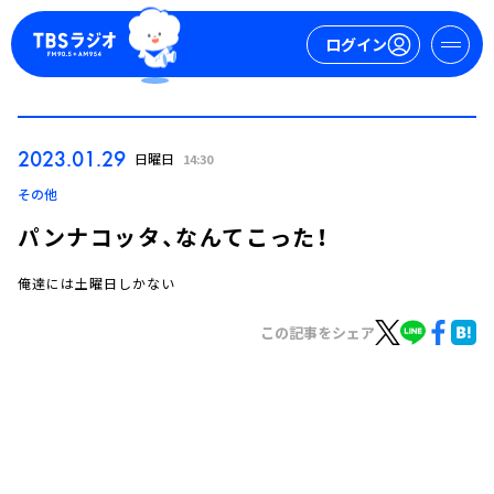
ログイン
マイページ
2023.01.29
日曜日
14:30
新規会員登録
ログイン
その他
パンナコッタ、なんてこった！
俺達には土曜日しかない
この記事をシェア
今日の番組表
週間番組表
トピックス
TBS Podcast