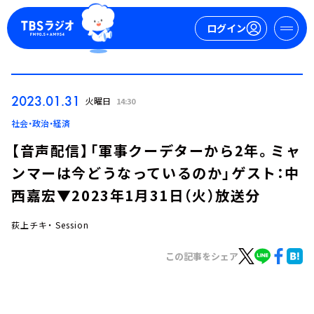
ログイン
マイページ
2023.01.31
火曜日
14:30
新規会員登録
ログイン
社会・政治・経済
【音声配信】「軍事クーデターから2年。ミャ
ンマーは今どうなっているのか」ゲスト：中
西嘉宏▼2023年1月31日（火）放送分
荻上チキ・ Session
今日の番組表
この記事をシェア
週間番組表
トピックス
TBS Podcast