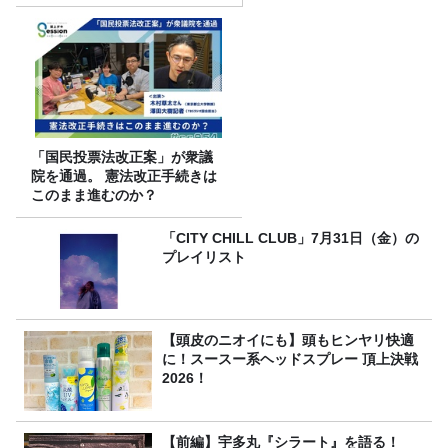
（土）に開催決定！本日より
FC先行受付スタート！
「国民投票法改正案」が衆議
院を通過。 憲法改正手続きは
このまま進むのか？
「CITY CHILL CLUB」7月31日（金）の
プレイリスト
【頭皮のニオイにも】頭もヒンヤリ快適
に！スースー系ヘッドスプレー 頂上決戦
2026！
【前編】宇多丸『シラート』を語る！