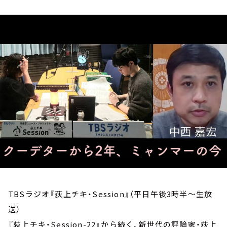
お知らせ
イベント・グッズ
YouTube
会社情報
TBSラジオ『荻上チキ・Session』（平日午後3時半～生放
送）
『荻上チキ・Session-22』から続く、新世代の評論家・荻上