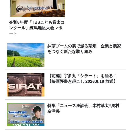
令和8年度「TBSこども音楽コ
ンクール」練馬地区大会レポ
ート
抹茶ブームの裏で減る茶畑 企業と農家
をつなぐ新たな取り組み
【前編】宇多丸『シラート』を語る！
【映画評書き起こし 2026.6.18 放送】
特集「ニュース座談会」木村草太×奥村
奈津美