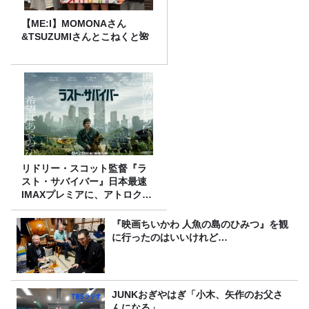
【ME:I】MOMONAさん
&TSUZUMIさんとこねくと🌺
リドリー・スコット監督『ラ
スト・サバイバー』日本最速
IMAXプレミアに、アトロクリ
スナー60名をご招待！
『映画ちいかわ 人魚の島のひみつ』を観
に行ったのはいいけれど…
JUNKおぎやはぎ「小木、矢作のお父さ
んになる」