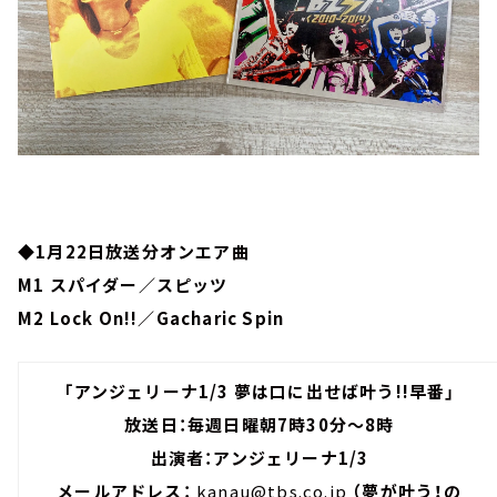
◆1月22日放送分オンエア曲
M1 スパイダー／スピッツ
M2 Lock On!!／Gacharic Spin
「アンジェリーナ1/3 夢は口に出せば叶う!!早番」
放送日：毎週日曜朝7時30分～8時
出演者：アンジェリーナ1/3
メールアドレス：
kanau@tbs.co.jp
（夢が叶う！の