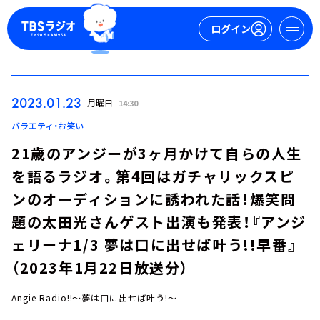
ログイン
マイページ
2023.01.23
月曜日
14:30
新規会員登録
ログイン
バラエティ・お笑い
21歳のアンジーが3ヶ月かけて自らの人生
を語るラジオ。第4回はガチャリックスピ
ンのオーディションに誘われた話！爆笑問
題の太田光さんゲスト出演も発表！『アンジ
ェリーナ1/3 夢は口に出せば叶う!!早番』
今日の番組表
（2023年1月22日放送分）
週間番組表
トピックス
Angie Radio!!～夢は口に出せば叶う!～
TBS Podcast