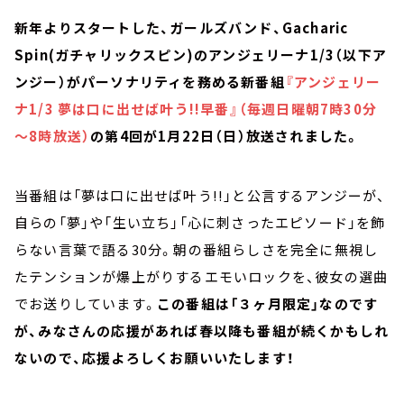
新年よりスタートした、ガールズバンド、Gacharic
Spin(ガチャリックスピン)のアンジェリーナ1/3（以下ア
ンジー）がパーソナリティを務める新番組
『アンジェリー
ナ1/3 夢は口に出せば叶う!!早番』（毎週日曜朝7時30分
～8時放送）
の第4回が1月22日（日）放送されました。
当番組は「夢は口に出せば叶う!!」と公言するアンジーが、
自らの「夢」や「生い立ち」「心に刺さったエピソード」を飾
らない言葉で語る30分。朝の番組らしさを完全に無視し
たテンションが爆上がりするエモいロックを、彼女の選曲
でお送りしています。
この番組は「３ヶ月限定」なのです
が、みなさんの応援があれば春以降も番組が続くかもしれ
ないので、応援よろしくお願いいたします！