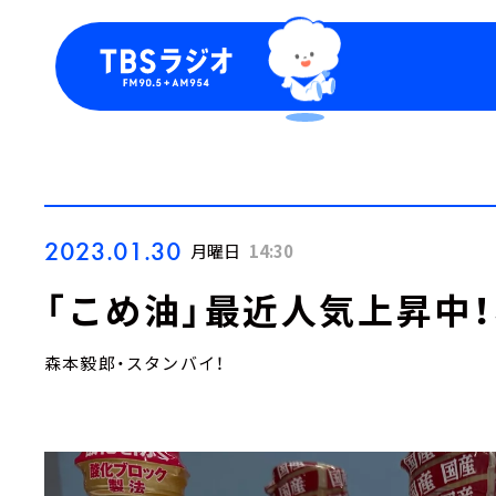
今日の番組表
トピッ
週間番組表
TBS
Podca
お知ら
2023.01.30
月曜日
14:30
「こめ油」最近人気上昇中！
森本毅郎・スタンバイ！