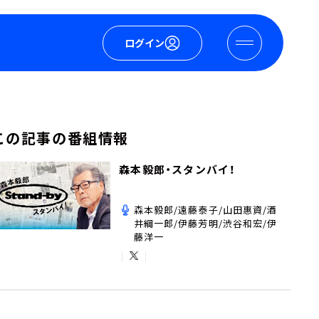
ログイン
この記事の番組情報
森本毅郎・スタンバイ！
森本毅郎/遠藤泰子/山田惠資/酒
井綱一郎/伊藤芳明/渋谷和宏/伊
藤洋一