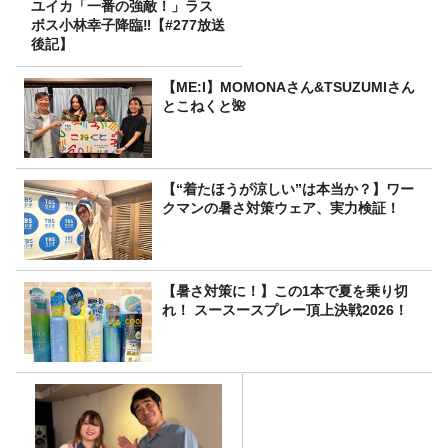
ユイカ「一番の強敵！」ラス
ボス小林幸子降臨‼【#277放送
後記】
【ME:I】MOMONAさん&TSUZUMIさん
とこねくと🌺
【“着たほうが涼しい”は本当か？】ワー
クマンの暑さ対策ウェア、実力検証！
【暑さ対策に！】この1本で夏を乗り切
れ！ スースースプレー頂上決戦2026！