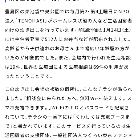
豊島区の東池袋中央公園では毎月第2・第4土曜日にNPO
法人「TENOHASI」がホームレス状態の人など生活困窮者
向けの炊き出しを行っています。前回開催の1月14日（土）
には主催者発表で512人にお弁当などが配布されました。
高齢者から子供連れのお母さんまで幅広い年齢層の方が
いたのが印象的でした。また、会場内で行われた生活相談
は19件、世界の医療団による医療相談は69件の利用があ
ったということです。
この炊き出し会場の複数の個所に、こんなチラシが貼られ
ました。「相談会に来られた方へ。無料Wi-Fi使えます。ス
マホ充電できます。」Wi-FiのＩＤとパスワードも記載さ
れていて、チラシの一番下には「くわしくは充電ブースま
で」と書かれています。このサービスを行っているのは生
活困窮者の支援団体、一般社団法人つくろい東京ファンド