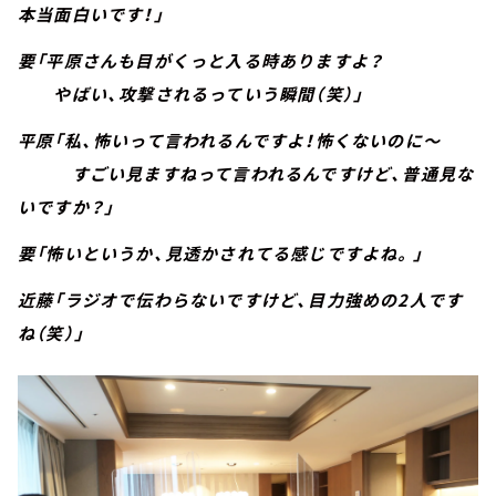
本当面白いです！」
要「平原さんも目がくっと入る時ありますよ？
やばい、攻撃されるっていう瞬間（笑）」
平原「私、怖いって言われるんですよ！怖くないのに～
すごい見ますねって言われるんですけど、普通見な
いですか？」
要「怖いというか、見透かされてる感じですよね。」
近藤「ラジオで伝わらないですけど、目力強めの2人です
ね（笑）」