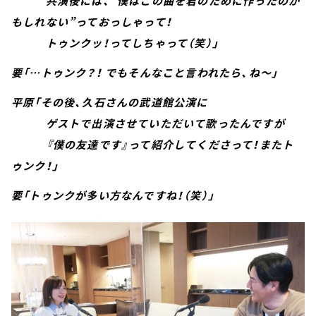
共演後には、”僕はこの曲を君のために作ったのか
もしれない”っておっしゃって！
トゥンクッ！ってしちゃって（笑）」
要「…トゥンク？！ でもそんなこと言われたら、ね～」
平原「その後、久石さんの武道館公演に
ゲストで出演させていただいて歌ったんですが
『僕の友達です』って紹介してくださって！またト
ゥンク！」
要「トゥンクが多い方なんですね！（笑）」