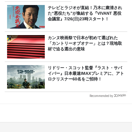
テレビとラジオが直結！乃木に粛清され
た“悪役たち”が集結する『VIVANT 悪役
会議室』7/26(日)23時スタート！
カンヌ映画祭で日本が初めて選ばれた
「カントリーオブオナー」とは？現地取
材で迫る選出の意味
リドリー・スコット監督『ラスト・サバ
イバー』日本最速IMAXプレミアに、アト
ロクリスナー60名をご招待！
Recommended by