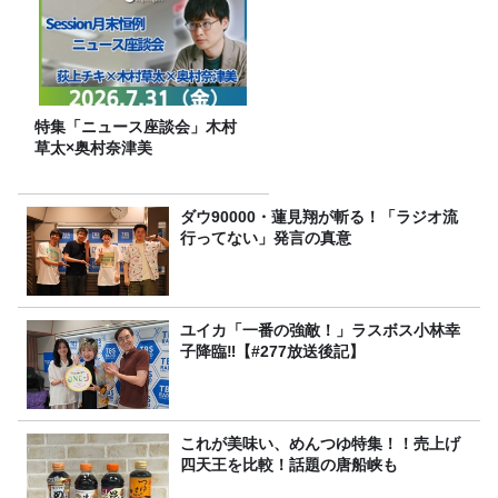
特集「ニュース座談会」木村
草太×奥村奈津美
ダウ90000・蓮見翔が斬る！「ラジオ流
行ってない」発言の真意
ユイカ「一番の強敵！」ラスボス小林幸
子降臨‼【#277放送後記】
これが美味い、めんつゆ特集！！売上げ
四天王を比較！話題の唐船峡も