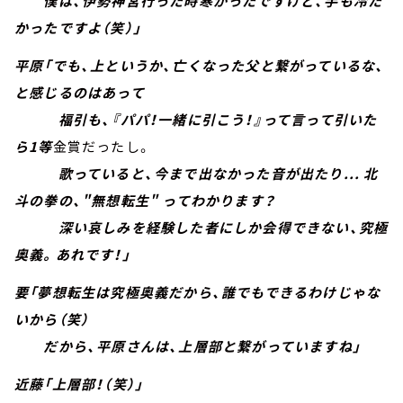
僕は、伊勢神宮行った時寒かったですけど、手も冷た
かったですよ（笑）」
平原「でも、上というか、亡くなった父と繋がっているな、
と感じるのはあって
福引も、『パパ！一緒に引こう！』って言って引いた
ら1等
金賞だったし。
歌っていると、今まで出なかった音が出たり... 北
斗の拳の、"無想転生" ってわかります？
深い哀しみを経験した者にしか会得できない、究極
奥義。あれです！」
要「夢想転生は究極奥義だから、誰でもできるわけじゃな
いから（笑）
だから、平原さんは、上層部と繋がっていますね」
近藤「上層部！（笑）」