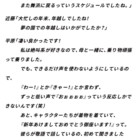
また舞浜に戻るっていうスケジュールでしたね。」
近藤「大忙しの年末、年越しでしたね！
夢の国での年越しはいかがでしたか？」
平原「凄い良かったです！
私は絶叫系が好きなので、母と一緒に、乗り物頑張
って乗りました。
でも、できるだけ声を使わないようにしているの
で、
『わー！』とか『きゃー！』とか言わず、
ずっと低い声で『おぉぉぉぉ』っていう反応しかで
きないんです（笑）
あと、キャラクターたちが着物を着ていて、
『新年あけましておめでとう御座います！』って。
彼らが敬語で話しているの、初めて聞きました