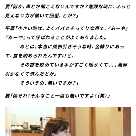
要「何か、声とか聞こえないんですか？危険な時に、ふっと
見えない力が働いて回避、とか？」
平原「小さい時は、よくパパとそっくりな声で、『あーや』
『あーや』って呼ばれることがよくありました。
あとは、本当に風邪引きそうな時、金縛りにあっ
て、首を絞められたんですけど、
その首を絞めている手がすごく暖かくて、、、風邪
引かなくて済んだとか。
そういうの、無いですか？」
要「何それ！そんなこと一度も無いですよ！（笑）」