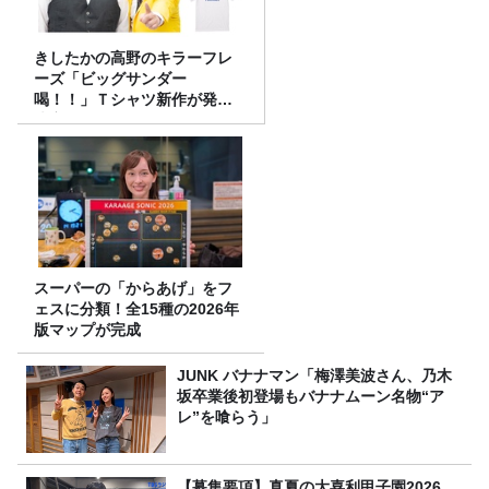
きしたかの高野のキラーフレ
ーズ「ビッグサンダー
喝！！」Ｔシャツ新作が発売
決定！
スーパーの「からあげ」をフ
ェスに分類！全15種の2026年
版マップが完成
JUNK バナナマン「梅澤美波さん、乃木
坂卒業後初登場もバナナムーン名物“ア
レ”を喰らう」
【募集要項】真夏の大喜利甲子園2026