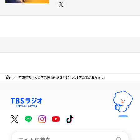
平原綾香さんの不思議な体験録『福引では1等金賞が当たって』