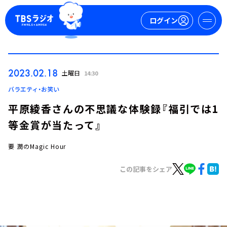
ログイン
マイページ
2023.02.18
土曜日
14:30
新規会員登録
ログイン
バラエティ・お笑い
平原綾香さんの不思議な体験録『福引では1
等金賞が当たって』
要 潤のMagic Hour
この記事をシェア
今日の番組表
週間番組表
トピックス
TBS Podcast