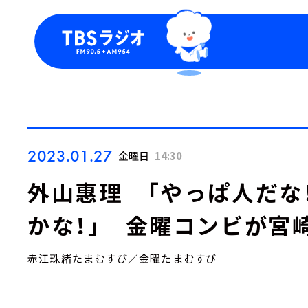
今日の番組表
トピッ
週間番組表
TBS
Podca
お知ら
2023.01.27
金曜日
14:30
外山惠理 「やっぱ人だな
かな！」 金曜コンビが宮
赤江珠緒たまむすび／金曜たまむすび