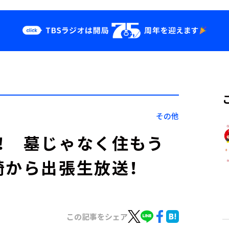
クス
イベント・グッ
ズ
st
YouTube
せ
会社情報
その他
！ 墓じゃなく住もう
崎から出張生放送！
この記事をシェア