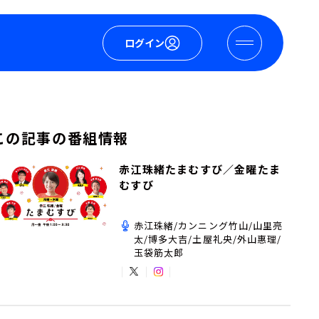
ログイン
この記事の番組情報
赤江珠緒たまむすび／金曜たま
むすび
赤江珠緒/カンニング竹山/山里亮
太/博多大吉/土屋礼央/外山惠理/
玉袋筋太郎