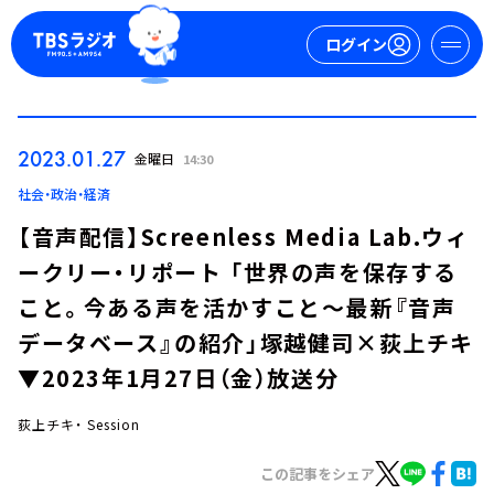
ログイン
マイページ
2023.01.27
金曜日
14:30
新規会員登録
ログイン
社会・政治・経済
【音声配信】Screenless Media Lab.ウィ
ークリー・リポート 「世界の声を保存する
こと。今ある声を活かすこと～最新『音声
データベース』の紹介」塚越健司×荻上チキ
▼2023年1月27日（金）放送分
今日の番組表
週間番組表
荻上チキ・ Session
トピックス
この記事をシェア
TBS Podcast