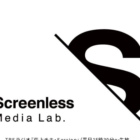
お知らせ
イベント・グッズ
YouTube
会社情報
TBSラジオ『荻上チキ・Session』（平日15時30分～生放