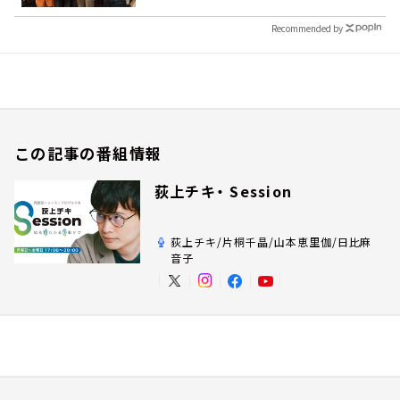
Recommended by
この記事の番組情報
荻上チキ・ Session
荻上チキ/片桐千晶/山本恵里伽/日比麻
音子