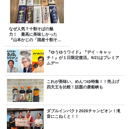
なぜ人気？十割そばの魅
力！ 最高に美味しかった
『山本かじの「国産十割そ
ば」』とは？【十割そば10種
食べ比べ】
『ゆうゆうワイド』『デイ・キャッ
チ！』が１日限定復活。9/21はプレミア
ムデー
これが美味い、めんつゆ特集！！売上げ
四天王を比較！話題の唐船峡も
ダブルインパクト2026チャンピオン！滝
音にこねくと！！