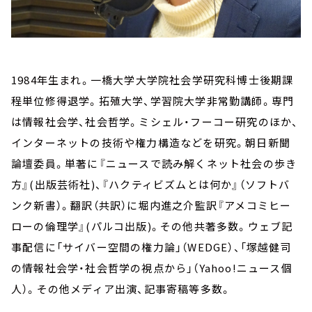
1984年生まれ。一橋大学大学院社会学研究科博士後期課
程単位修得退学。拓殖大学、学習院大学非常勤講師。専門
は情報社会学、社会哲学。ミシェル・フーコー研究のほか、
インターネットの技術や権力構造などを研究。朝日新聞
論壇委員。単著に『ニュースで読み解くネット社会の歩き
方』(出版芸術社)、『ハクティビズムとは何か』（ソフトバ
ンク新書）。翻訳（共訳）に堀内進之介監訳『アメコミヒー
ローの倫理学』(パルコ出版)。その他共著多数。ウェブ記
事配信に「サイバー空間の権力論」（WEDGE）、「塚越健司
の情報社会学・社会哲学の視点から」（Yahoo!ニュース個
人）。その他メディア出演、記事寄稿等多数。