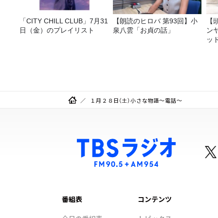
「CITY CHILL CLUB」7月31
【朗読のヒロバ 第93回】小
【
日（金）のプレイリスト
泉八雲「お貞の話」
ン
ッ
20
１月２８日（土）小さな物語～電話～
番組表
コンテンツ