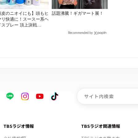
頭皮のニオイにも】頭もヒ
話題沸騰！ギガマート展！
ヤリ快適に！スースー系ヘ
ドスプレー 頂上決戦
26！
Recommended by
TBSラジオ情報
TBSラジオ関連情報