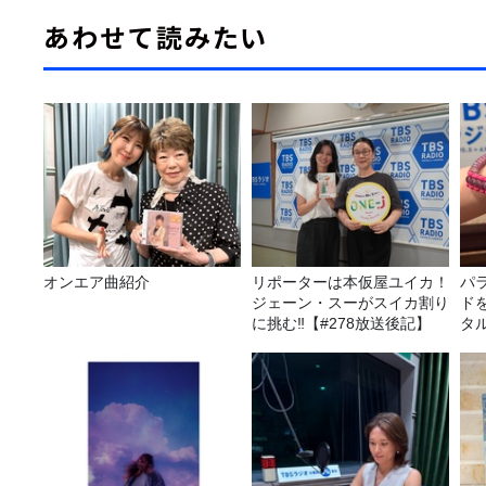
あわせて読みたい
オンエア曲紹介
リポーターは本仮屋ユイカ！
パ
ジェーン・スーがスイカ割り
ド
に挑む‼【#278放送後記】
タ