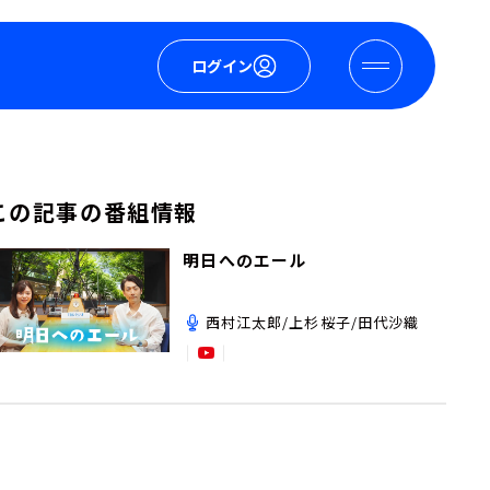
ログイン
この記事の番組情報
明日へのエール
西村江太郎/上杉桜子/田代沙織