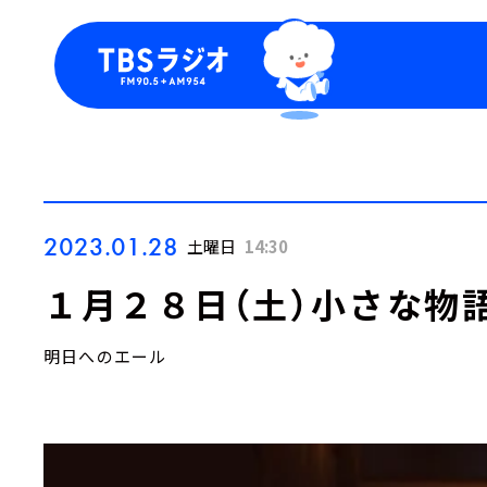
今日の番組表
トピッ
週間番組表
TBS
Podca
お知ら
2023.01.28
土曜日
14:30
１月２８日（土）小さな物
明日へのエール