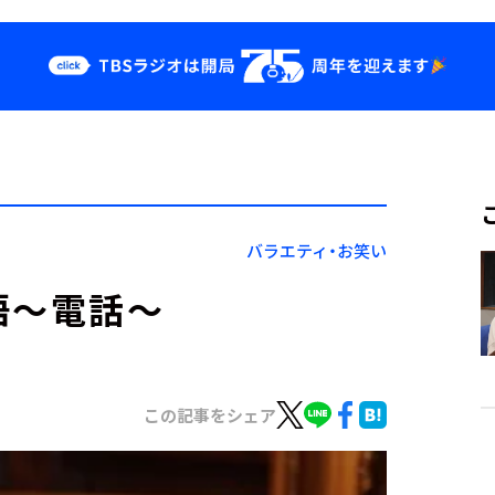
クス
イベント・グッ
ズ
st
YouTube
せ
会社情報
バラエティ・お笑い
語～電話～
この記事をシェア