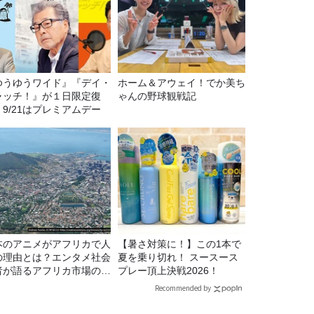
ゆうゆうワイド』『デイ・
ホーム＆アウェイ！でか美ち
ャッチ！』が１日限定復
ゃんの野球観戦記
。9/21はプレミアムデー
本のアニメがアフリカで人
【暑さ対策に！】この1本で
の理由とは？エンタメ社会
夏を乗り切れ！ スースース
者が語るアフリカ市場のリ
プレー頂上決戦2026！
ル
Recommended by