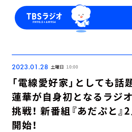
今日の番組表
トピッ
週間番組表
TBS
Podca
お知ら
2023.01.28
土曜日
10:00
「電線愛好家」としても話
蓮華が自身初となるラジ
挑戦！ 新番組『あだぷと』2
開始！