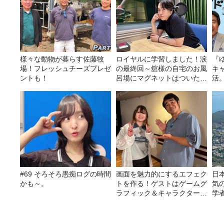
様々な動物が暮らす佐藤牧
ロイヤルに学習しました！涙
『
場！フレッシュチーズプレゼ
の最終回～舘様の自宅のお風
キ
ントも！
呂場にマグネットはついたの
活
か？
#69 そろそろ愚痴ログの時間
画面を魅力的にするエフェク
日
かも～。
トを作る！ゲストはゲームグ
気
ラフィック＆キャラクター専
学
攻の遠藤里桜さん！
ア