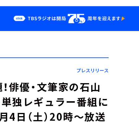
クス
イベント・グッ
ズ
st
YouTube
せ
会社情報
プレスリリース
題！俳優・文筆家の石山
オ単独レギュラー番組に
月4日（土）20時～放送