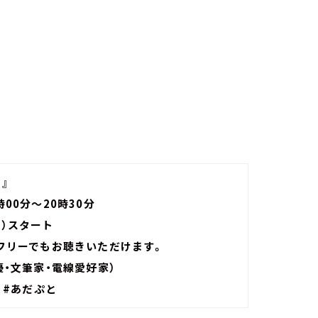
』
00分～20時30分
土）スタート
ムフリーでもお聴きいただけます。
優・文筆家・電線愛好家）
 #あだぷと