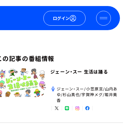
ログイン
この記事の番組情報
ジェーン・スー 生活は踊る
ジェーン・スー/小笠原亘/山内あ
ゆ/杉山真也/宇賀神メグ/堀井美
香