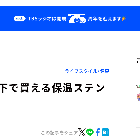
クス
イベント・グッ
ズ
st
YouTube
せ
会社情報
ライフスタイル・健康
以下で買える保温ステン
この記事をシェア