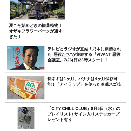
夏こそ始めどきの観葉植物！
オザキフラワーパークが凄す
ぎた！
テレビとラジオが直結！乃木に粛清され
た“悪役たち”が集結する『VIVANT 悪役
会議室』7/26(日)23時スタート！
長ネギは1ヶ月、バナナは4ヶ月保存可
能！「アイラップ」を使った冷凍スゴ技
「CITY CHILL CLUB」8月5日（水）の
プレイリスト/ サイン入りステッカープ
レゼント有り