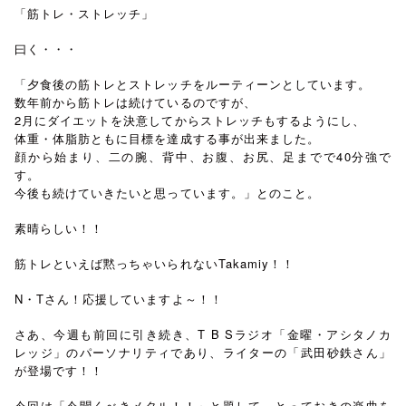
「筋トレ・ストレッチ」
曰く・・・
「夕食後の筋トレとストレッチをルーティーンとしています。
数年前から筋トレは続けているのですが、
2月にダイエットを決意してからストレッチもするようにし、
体重・体脂肪ともに目標を達成する事が出来ました。
顔から始まり、二の腕、背中、お腹、お尻、足までで40分強で
す。
今後も続けていきたいと思っています。」とのこと。
素晴らしい！！
筋トレといえば黙っちゃいられないTakamiy！！
N・Tさん！応援していますよ～！！
さあ、今週も前回に引き続き、T B Sラジオ「金曜・アシタノカ
レッジ」のパーソナリティであり、ライターの「武田砂鉄さん」
が登場です！！
今回は「今聞くべきメタル！！」と題して、とっておきの楽曲を