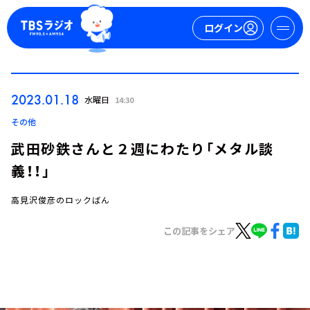
ログイン
マイページ
2023.01.18
水曜日
14:30
新規会員登録
ログイン
その他
武田砂鉄さんと２週にわたり「メタル談
義！！」
高見沢俊彦のロックばん
この記事をシェア
今日の番組表
週間番組表
トピックス
TBS Podcast