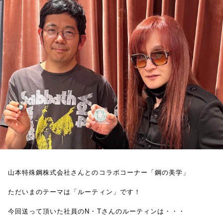
お知らせ
イベント・グッズ
YouTube
会社情報
山本特殊鋼株式会社さんとのコラボコーナー「鋼の美学」
ただいまのテーマは「ルーティン」です！
今回送って頂いた社員のN・Tさんのルーティンは・・・