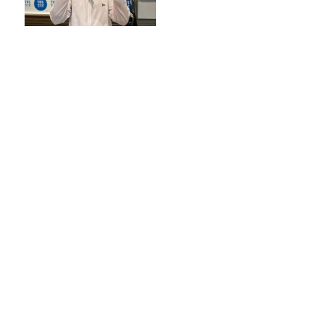
『大人のラッシュガード』選
び！海だけじゃもったいな
い！ひとり１着時代！？
スーパーの「からあげ」をフェスに分
類！全15種の2026年版マップが完成
放送後記＆「『ねこずみ・うささわ』販
売開始！」
2026年８月2日（日）純喫茶もぐもぐ
― プレイリスト
Recommended by