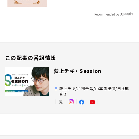
Recommended by
この記事の番組情報
荻上チキ・ Session
荻上チキ/片桐千晶/山本恵里伽/日比麻
音子