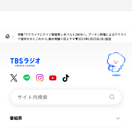
特集「ウクライナにドイツ製戦車レオパルト2供与へ。プーチン政権によるウクライ
ナ侵攻の今とこれから」駒木明義×荻上チキ▼2023年1月25日（水）放送
番組表