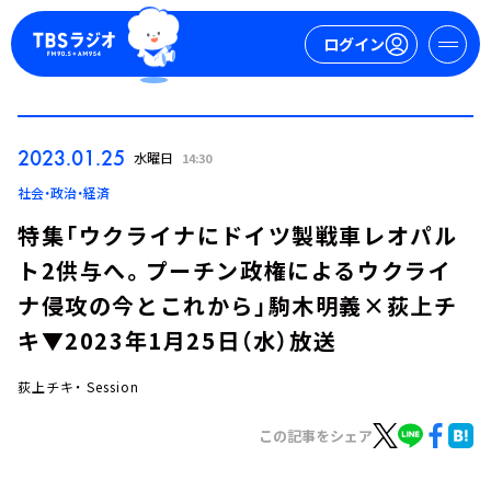
ログイン
マイページ
2023.01.25
水曜日
14:30
新規会員登録
ログイン
社会・政治・経済
特集「ウクライナにドイツ製戦車レオパル
ト2供与へ。プーチン政権によるウクライ
ナ侵攻の今とこれから」駒木明義×荻上チ
キ▼2023年1月25日（水）放送
荻上チキ・ Session
今日の番組表
週間番組表
この記事をシェア
トピックス
TBS Podcast