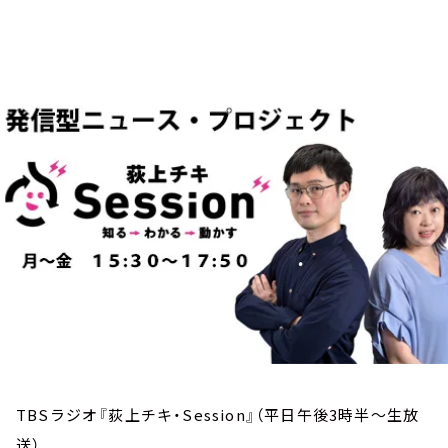
お知らせ
イベント・グッズ
YouTube
会社情報
TBSラジオ『荻上チキ・Session』（平日午後3時半～生放
送）