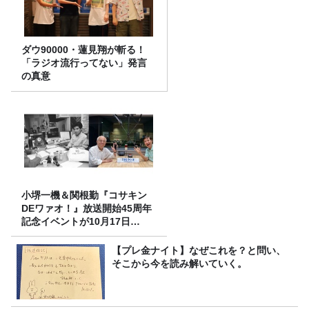
ダウ90000・蓮見翔が斬る！
「ラジオ流行ってない」発言
の真意
小堺一機＆関根勤『コサキン
DEワァオ！』放送開始45周年
記念イベントが10月17日
（土）に開催決定！本日より
FC先行受付スタート！
【プレ金ナイト】なぜこれを？と問い、
そこから今を読み解いていく。