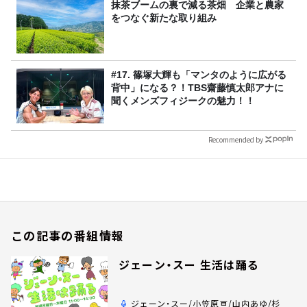
抹茶ブームの裏で減る茶畑 企業と農家
をつなぐ新たな取り組み
#17. 篠塚大輝も「マンタのように広がる
背中」になる？！TBS齋藤慎太郎アナに
聞くメンズフィジークの魅力！！
Recommended by
この記事の番組情報
ジェーン・スー 生活は踊る
ジェーン・スー/小笠原亘/山内あゆ/杉