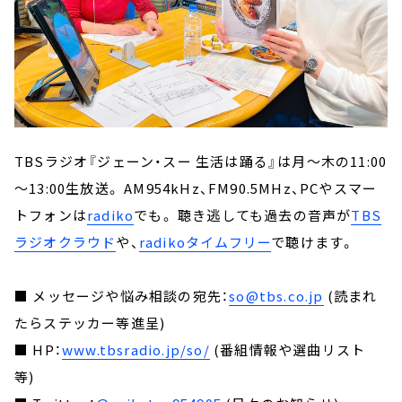
TBSラジオ『ジェーン・スー 生活は踊る』は月～木の11:00
～13:00生放送。 AM954kHz、FM90.5MHz、PCやスマー
トフォンは
radiko
でも。 聴き逃しても過去の音声が
TBS
ラジオクラウド
や、
radikoタイムフリー
で聴けます。
■ メッセージや悩み相談の宛先：
so@tbs.co.jp
(読まれ
たらステッカー等進呈)
■ HP：
www.tbsradio.jp/so/
(番組情報や選曲リスト
等)