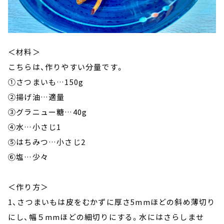
＜材料＞
こちらは、作りやすい分量です。
①さつまいも…150g
②揚げ油…適量
③グラニュー糖…40g
④水…小さじ1
⑤はちみつ…小さじ2
⑥塩…少々
＜作り方＞
1、さつまいもは皮をむかずに厚さ5mmほどの斜め薄切り
にし、幅５mmほどの細切りにする。水にはさらしませ