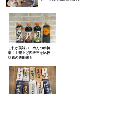
これが美味い、めんつゆ特
集！！売上げ四天王を比較！
話題の唐船峡も
なぜ人気？十割そばの魅
力！ 最高に美味しかった
『山本かじの「国産十割そ