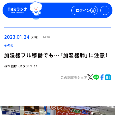
ログイン
マイページ
2023.01.24
火曜日
14:30
新規会員登録
ログイン
その他
加湿器フル稼働でも…「加湿器肺」に注意！
森本毅郎・スタンバイ！
この記事をシェア
今日の番組表
週間番組表
トピックス
TBS Podcast