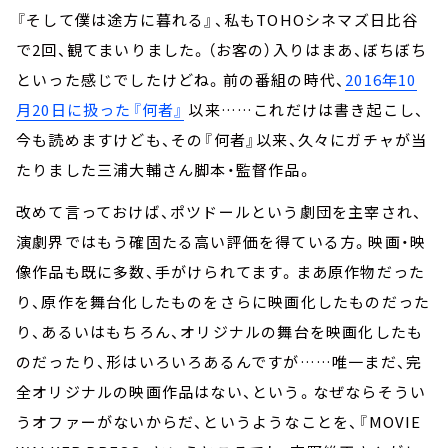
『そして僕は途方に暮れる』、私もTOHOシネマズ日比谷
で2回、観てまいりました。（お客の）入りはまあ、ぼちぼち
といった感じでしたけどね。前の番組の時代、
2016年10
月20日に扱った『何者』
以来……これだけは書き起こし、
今も読めますけども、その『何者』以来、久々にガチャが当
たりました三浦大輔さん脚本・監督作品。
改めて言っておけば、ポツドールという劇団を主宰され、
演劇界ではもう確固たる高い評価を得ている方。映画・映
像作品も既に多数、手がけられてます。まあ原作物だった
り、原作を舞台化したものをさらに映画化したものだった
り、あるいはもちろん、オリジナルの舞台を映画化したも
のだったり、形はいろいろあるんですが……唯一まだ、完
全オリジナルの映画作品はない、という。なぜならそうい
うオファーがないからだ、というようなことを、『MOVIE