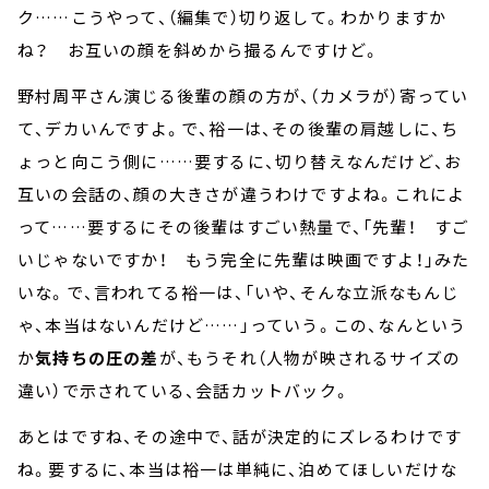
ク……こうやって、（編集で）切り返して。わかりますか
ね？ お互いの顔を斜めから撮るんですけど。
野村周平さん演じる後輩の顔の方が、（カメラが）寄ってい
て、デカいんですよ。で、裕一は、その後輩の肩越しに、ち
ょっと向こう側に……要するに、切り替えなんだけど、お
互いの会話の、顔の大きさが違うわけですよね。これによ
って……要するにその後輩はすごい熱量で、「先輩！ すご
いじゃないですか！ もう完全に先輩は映画ですよ！」みた
いな。で、言われてる裕一は、「いや、そんな立派なもんじ
ゃ、本当はないんだけど……」っていう。この、なんという
か
気持ちの圧の差
が、もうそれ（人物が映されるサイズの
違い）で示されている、会話カットバック。
あとはですね、その途中で、話が決定的にズレるわけです
ね。要するに、本当は裕一は単純に、泊めてほしいだけな