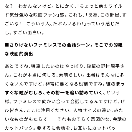
な？ わかんないけど。とにかく、「ちょっと前のワイル
ド気分強めな映画ファン」感。これも、「ああ、この部屋、す
ごいな！ こういう人、たぶんいるわ！」っていう感じだ
し。すごい面白い。
■さりげないファミレスでの会話シーン。そこでの的確
な映画的演出
あとですね、特筆したいのはやっぱり、後輩の野村周平さ
ん。これが本当に何しろ、素晴らしい。出番はそんなに多
くないんですけど、非常に要となる役割ですね。
彼のまっ
すぐな瞳がむしろ、その裕一を追い詰めていく、
という
様。ファミレスで向かい合って会話してるんですけど、ぜ
ひ皆さん、ここに注目ください。人物サイズの違い、みた
いなものがもたらす……それもおそらく意図的な、会話の
カットバック。要するに会話を、お互いにカットバッ