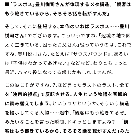
■「ラスボス」豊川悦司さんが体現するメタ構造。「観客は
もう飽きているから、そろそろ話を転がすんだ」
そ
して、そこに登場する、
本作のいわばラスボス……豊川
悦司さん！
でございます。こういうですね、「辺境の地で図
太く生きている、困ったお父さん」役っていうのは、これで
すね、豊川悦司さん、たとえば『サウスバウンド』、あるい
は『子供はわかってあげない』などなど、わりとちょっと
最近、ハマり役になってる感じかもしれませんが。
この彼こそがですね、先ほど言ったラストのラスト、
全て
を「映画的視点」で反転させる、人生という物語を客観的
に読み替えてしまう、
というワザというか、そういう構造
を提示してくる人物……途中、「観客はもう飽きてるぞ」
みたいなことを言った瞬間、ドキッとしますよね？
「観
客はもう飽きているから、そろそろ話を転がすんだ」
みた