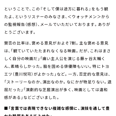
ということで、この『そして僕は途方に暮れる』をもう観
たよ、というリスナーのみなさま、＜ウォッチメン＞から
の監視報告（感想）、メールでいただいております。ありが
とうございます。
賛否の比率は、褒める意見がおよそ7割。主な褒める意見
は、「観ていていたたまれなくなる映画。だが、これはまさ
しく自分の映画だ」「痛い主人公を演じる藤ヶ谷太輔く
ん、素晴らしかった。脇を固める俳優陣もいい。特にトヨ
エツ（豊川悦司）がよかった」など。一方、否定的な意見は、
「ストーリーなのか、演出なのか。なにかが物足りない。退
屈だった」「演劇的な芝居演出が多く、映画としては違和
感がある」などございました。
■「言葉では表現できない複雑な感情に、演技を通して豊
かな輪郭を与えてみせた」