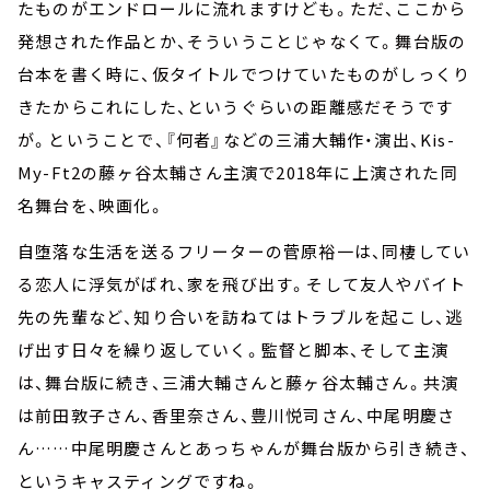
たものがエンドロールに流れますけども。ただ、ここから
発想された作品とか、そういうことじゃなくて。舞台版の
台本を書く時に、仮タイトルでつけていたものがしっくり
きたからこれにした、というぐらいの距離感だそうです
が。ということで、『何者』などの三浦大輔作・演出、Kis-
My-Ft2の藤ヶ谷太輔さん主演で2018年に上演された同
名舞台を、映画化。
自堕落な生活を送るフリーターの菅原裕一は、同棲してい
る恋人に浮気がばれ、家を飛び出す。そして友人やバイト
先の先輩など、知り合いを訪ねてはトラブルを起こし、逃
げ出す日々を繰り返していく。監督と脚本、そして主演
は、舞台版に続き、三浦大輔さんと藤ヶ谷太輔さん。共演
は前田敦子さん、香里奈さん、豊川悦司さん、中尾明慶さ
ん……中尾明慶さんとあっちゃんが舞台版から引き続き、
というキャスティングですね。