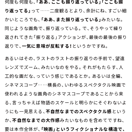
何度も何度も、
「ああ、ここも振り返っている」「ここも振
り返ってる」
って……二度観るとより、余計にね、すごい細
かいところでも、
「ああ、また振り返っている」
みたいな。
同じような画角で、振り返っている。で、そうやって繰り
返されてきた「振り返る」アクションが、最後の最後の振り
返りで、
一気に意味が反転する！
というかですね。
あるいはその、ラストのラストの振り返りの手前で、望遠
レンズでズーム、みたいなのをやる。それがもたらす、人
工的な画だな、っていう感じであるとか。あるいは全編、
シネマスコープ……横長の、いわゆるスペクタクル映画で
使われるような画角のシネマスコープであることから来
る、言っちゃえば物語のスケールと明らかにそぐわないよ
うにも一見思える、
不自然なまでのスペクタクル感
という
か、
不自然なまでの大作感
みたいなものを含めてですね、
要は本作全体が、
「映画」というフィクショナルな構造で、