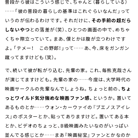
普段から彼はこういう感じで、ちゃんと（暮らしている）
……「彼の普段の暮らしの基準はこれぐらいなんだ」って
いうのが伝わるわけです。それだけに、
その手前の超だら
しないやつ
との落差が（笑）、ひとつの画面の中で、めちゃ
くちゃ際立っていて。まあ、僕とかは腹が立つわけです
よ。「テメー！ この野郎！」って……あ、今、床をガンガン
蹴ってますけども（笑）。
で、続いて彼が転がり込む、先輩の家。これ、毎熊克哉さん
が演じてますけども。先輩の家の……今度は、大学時代の
映画サークルの先輩なんでしょうね。ちょっと前の、
ちょ
っとワイルド気分強めな映画ファン感、
というか。置いて
あるものとか……ウォン・カーウァイの『ブエノスアイレ
ス』のポスターとか、貼ってありますけど。置いてある本
とか、ビデオのちょっと、B級映画みたいなのがいっぱい
並んでる感じとか……まあ『映画秘宝』ファンとかなのか