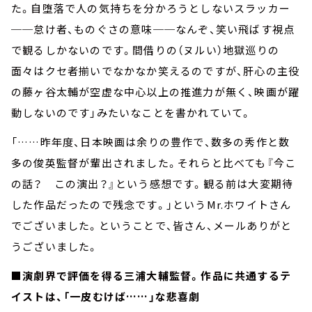
た。自堕落で人の気持ちを分かろうとしないスラッカー
──怠け者、ものぐさの意味──なんぞ、笑い飛ばす視点
で観るしかないのです。間借りの（ヌルい）地獄巡りの
面々はクセ者揃いでなかなか笑えるのですが、肝心の主役
の藤ヶ谷太輔が空虚な中心以上の推進力が無く、映画が躍
動しないのです」みたいなことを書かれていて。
「……昨年度、日本映画は余りの豊作で、数多の秀作と数
多の俊英監督が輩出されました。それらと比べても『今こ
の話？ この演出？』という感想です。観る前は大変期待
した作品だったので残念です。」というMr.ホワイトさん
でございました。ということで、皆さん、メールありがと
うございました。
■演劇界で評価を得る三浦大輔監督。作品に共通するテ
イストは、「一皮むけば……」な悲喜劇