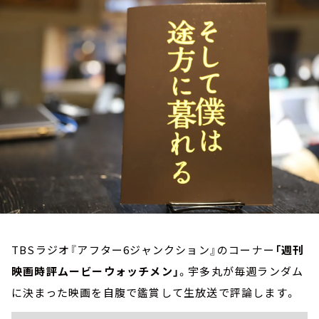
お知らせ
イベント・グッズ
YouTube
会社情報
TBSラジオ『アフター6ジャンクション』のコーナー
「週刊
映画時評ムービーウォッチメン」
。宇多丸が毎週ランダム
に決まった映画を自腹で鑑賞して生放送で評論します。