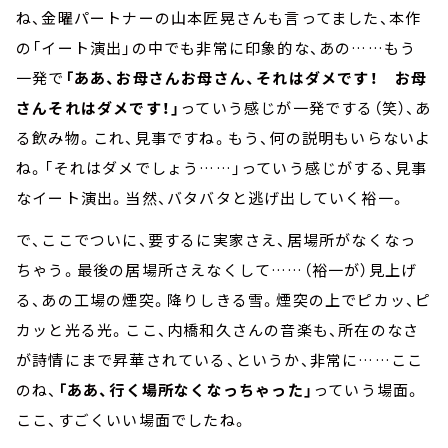
ね、金曜パートナーの山本匠晃さんも言ってました、本作
の「イート演出」の中でも非常に印象的な、あの……もう
一発で
「ああ、お母さんお母さん、それはダメです！ お母
さんそれはダメです！」
っていう感じが一発でする（笑）、あ
る飲み物。これ、見事ですね。もう、何の説明もいらないよ
ね。「それはダメでしょう……」っていう感じがする、見事
なイート演出。当然、バタバタと逃げ出していく裕一。
で、ここでついに、要するに実家さえ、居場所がなくなっ
ちゃう。最後の居場所さえなくして……（裕一が）見上げ
る、あの工場の煙突。降りしきる雪。煙突の上でピカッ、ピ
カッと光る光。ここ、内橋和久さんの音楽も、所在のなさ
が詩情にまで昇華されている、というか、非常に……ここ
のね、
「ああ、行く場所なくなっちゃった」
っていう場面。
ここ、すごくいい場面でしたね。