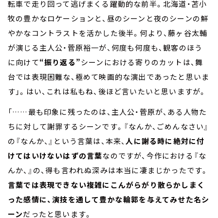
転車で走り回って逃げまくる躍動的な前半。北海道・苫小
牧の豊かなロケーションと、昼のシーンと夜のシーンの鮮
やかなコントラストを活かした後半。何より、藤ヶ谷太輔
が演じる主人公・菅原裕一が、何度も何度も、観客のほう
に向けて
“振り返る”
シーンにおける寄りのカットは、舞
台では表現困難な、極めて映画的な演出であったと思いま
す」。はい、これは私もね、後ほど言いたいと思いますが。
「……最も印象に残ったのは、主人公・菅原が、ある人物た
ちに対して謝罪するシーンです。『なんか、ごめんなさい』
の『なんか、』という言葉は、本来、
人に謝る時に絶対に付
けてはいけないはずの言葉
なのですが、今作における『な
んか、』の、得も言われぬ深みは本当に凄まじかったです。
言葉では表現できない複雑にこんがらがり散らかしまく
った感情に、演技を通して豊かな輪郭を与えてみせた名シ
ーン
だったと思います。