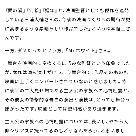
『愛の渦』『何者』『娼年』と、映画監督としても傑作を連発
している三浦大輔さんの、今後の映画づくりへの期待が更
に高まるような素晴らしい作品でした」という松本侃士さ
んです。
一方、ダメだったという方。「Mr.ホワイト」さん。
「舞台を映画的に変換するに巧みな監督という印象でした
が、本作は演技演出がけっこう舞台的で、作品そのものも
映画に上手くコンバートされていないと感じました。特
に後半の二大見せ場である主人公の家族への心情吐露と、
その彼女の衝撃的な告白の演出と演技は、とっても舞台っ
ぽかったです。映画としては違和感があり過ぎます。
主人公の家族への心情吐露については、長いし、やたら大
仰シリアスに撮ってるのもどうなんだろう、と思いまし