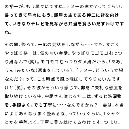
の裕一が、もう早々にですね、テメーの家か？ってぐらい、
帰ってきて早々にもう、部屋の主である伸二に背を向け
て、いきなりテレビを見ながら弁当を食らいだすわけです
ね。
その間、後ろで、一応の会話をしながら……でも、すごく
やっぱり裕一は、気のない会話。やっぱりモゴモゴむっつ
り男なんで（笑）。モゴモゴむっつりダメ男だから、「ああ、
うん」みたいな（返事をしている）。「テメー、どういう立場
なんだ？」って、この時点で蹴っ飛ばしてやりたいんです
けど（笑）。その彼がそういう感じで、非常に失礼な態度を
取り続けている中、中尾さん演じる伸二は、
ずっと洗濯物
を、手際よく、でも丁寧に……
なんですかね？ 要は、本当
によくあんなうまく畳めるな、っていうぐらい、Tシャツ
とかを手際よく、丁寧に畳み続けてるわけです。つまり、