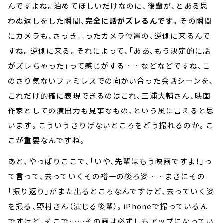
んですよね。泊めてほしいだけなのに、後輩が、とある思
わぬ返しをした瞬間、
完全に話がズレるんです。
その瞬間
にカメラも、さっき言ったカメラ位置の、逆側に来るんで
すね。逆側に来る。それによって、「ああ、もう決定的に話
がズレちゃった」って感じがする……などなどですね、こ
のさり気ないファミレスでの向かい合った会話シーンを、
これだけ的確に表現できるのはこれ、三浦大輔さん、映画
作家としての演出力も見事なもの、という風に言えると思
います。こういうさりげないところをどう撮れるのか。こ
こが重要なんですね。
あと、やっぱりここで、「いや、先輩はもう映画ですよ！」っ
て言って、去っていくその裕一の後ろ姿……まさにその
「振り返り」がまた出るところなんですけど、去っていく姿
を撮る、野村さん（演じる後輩）。iPhoneで撮っているん
ですけど、そこで……その画は必ずしもアップになってい