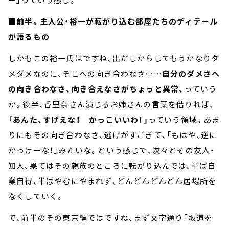
■前半。主人公・裕一が転がり込む部屋たちのディテール
が語るもの
しかもこの裕一氏はですね、出だしからしてもうかなりダ
メダメなのに、そこへの向き合わなさ……
自分のダメさへ
の向き合わなさ、向き合えなさがちょっと異常、
っていう
か。後半、香里奈さん演じるお姉さんの言葉を借りれば、
「あんた、すげえな！ かっこいいわ！」
っていう領域。あま
りにもその向き合わなさ、逃げがすごぎて、「もはや、逆に
かっけーな！」みたいな。という感じで、次々とその友人・
知人、果てはその親族のところに転がり込んでは、半ば自
業自得、半ばやむにやまれず、どんどんどんどん居場所を
なくしていく。
で、前半のその東京編ではですね、まず文字通り「坂道を