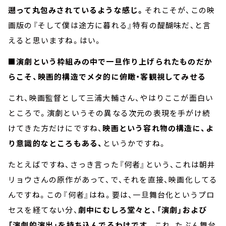
遡って丸包みされているような感じ。
それこそが、この映
画版の『そして僕は途方に暮れる』特有の醍醐味だ、と言
えると思いますね。はい。
■演劇という枠組みの中で一旦作り上げられたものだか
らこそ、映画的構造でメタ的に俯瞰・客観視してみせる
これ、映画監督として三浦大輔さん、やはりここが面白い
ところで。演劇というその異なる次元の表現を手がけ続
けてきた方だけにですね、
映画という容れ物の構造に、よ
り意識的なところもある、
というかですね。
たとえばですね、さっき言った『何者』という、これは朝井
リョウさんの原作があって、で、それを直接、映画化してる
んですね。この『何者』はね。要は、一旦舞台化というプロ
セスを経てない分、
劇中にむしろ堂々と、「演劇」および
「演劇的演出」を持ち込んでるわけです。
これ、たぶん舞台