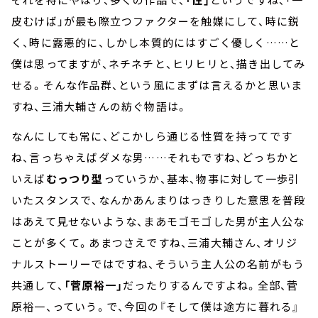
皮むけば」が最も際立つファクターを触媒にして、時に鋭
く、時に露悪的に、しかし本質的にはすごく優しく……と
僕は思ってますが、ネチネチと、ヒリヒリと、描き出してみ
せる。そんな作品群、という風にまずは言えるかと思いま
すね、三浦大輔さんの紡ぐ物語は。
なんにしても常に、どこかしら通じる性質を持ってです
ね、言っちゃえばダメな男……それもですね、どっちかと
いえば
むっつり型
っていうか、基本、物事に対して一歩引
いたスタンスで、なんかあんまりはっきりした意思を普段
はあえて見せないような、まあモゴモゴした男が主人公な
ことが多くて。あまつさえですね、三浦大輔さん、オリジ
ナルストーリーではですね、そういう主人公の名前がもう
共通して、
「菅原裕一」
だったりするんですよね。全部、菅
原裕一、っていう。で、今回の『そして僕は途方に暮れる』