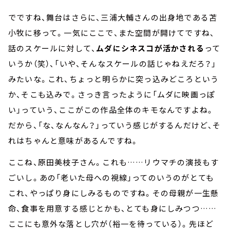
でですね、舞台はさらに、三浦大輔さんの出身地である苫
小牧に移って。一気にここで、また空間が開けてですね、
話のスケールに対して、
ムダにシネスコが活かされる
って
いうか（笑）、「いや、そんなスケールの話じゃねえだろ？」
みたいな。これ、ちょっと明らかに突っ込みどころという
か、そこも込みで。さっき言ったように「ムダに映画っぽ
い」っていう、ここがこの作品全体のキモなんですよね。
だから、「な、なんなん？」っていう感じがするんだけど、そ
れはちゃんと意味があるんですね。
ここね、原田美枝子さん。これも……リウマチの演技もす
ごいし。あの「老いた母への視線」ってのいうのがとても
これ、やっぱり身にしみるものですね。その母親が一生懸
命、食事を用意する感じとかも、とても身にしみつつ……
ここにも意外な落とし穴が（裕一を待っている）。先ほど