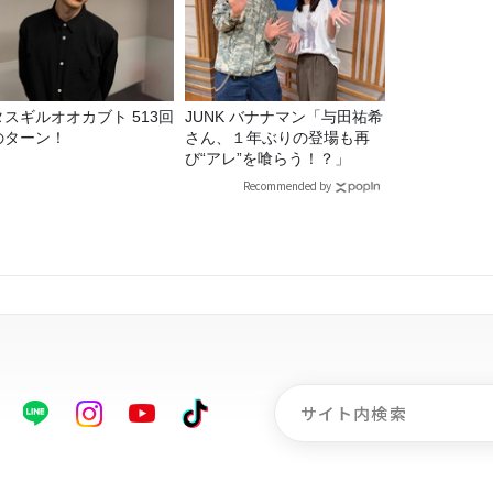
タスギルオオカブト 513回
JUNK バナナマン「与田祐希
のターン！
さん、１年ぶりの登場も再
び“アレ”を喰らう！？」
Recommended by