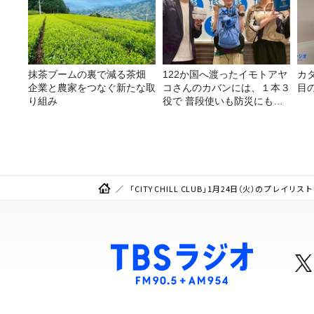
抹茶ブームの裏で減る茶畑
122か国へ渡ったイモトアヤ
カ
企業と農家をつなぐ新たな取
コさんのカバンには、１本３
目
り組み
役で 普段使いも防災にもな
る最強の棒が入っていた！
「CITY CHILL CLUB」1月24日（火）のプレイリスト