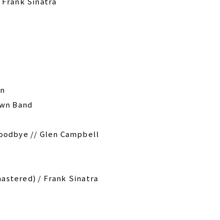
 Frank Sinatra
s
on
own Band
s
Goodbye // Glen Campbell
astered) / Frank Sinatra