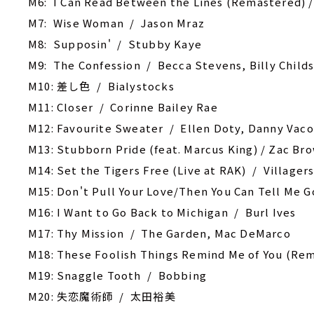
M6: I Can Read Between the Lines (Remastered) /
M7: Wise Woman / Jason Mraz
M8: Supposin' / Stubby Kaye
M9: The Confession / Becca Stevens, Billy Child
M10: 差し色 / Bialystocks
M11: Closer / Corinne Bailey Rae
M12: Favourite Sweater / Ellen Doty, Danny Vac
M13: Stubborn Pride (feat. Marcus King) / Zac Br
M14: Set the Tigers Free (Live at RAK) / Villager
M15: Don't Pull Your Love/Then You Can Tell Me 
M16: I Want to Go Back to Michigan / Burl Ives
M17: Thy Mission / The Garden, Mac DeMarco
M18: These Foolish Things Remind Me of You (Rem
M19: Snaggle Tooth / ‎Bobbing
M20: 失恋魔術師 / 太田裕美