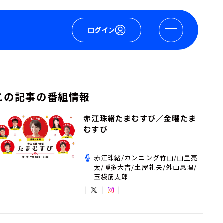
ログイン
この記事の番組情報
赤江珠緒たまむすび／金曜たま
むすび
赤江珠緒/カンニング竹山/山里亮
太/博多大吉/土屋礼央/外山惠理/
玉袋筋太郎