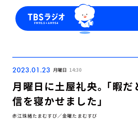
今日の番組表
トピッ
週間番組表
TBS
Podca
お知ら
2023.01.23
月曜日
14:30
月曜日に土屋礼央。「暇だ
信を寝かせました」
赤江珠緒たまむすび／金曜たまむすび