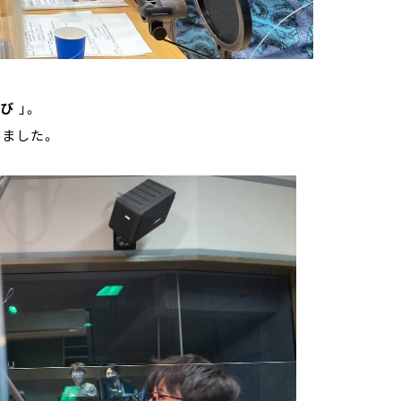
すび
」。
しました。