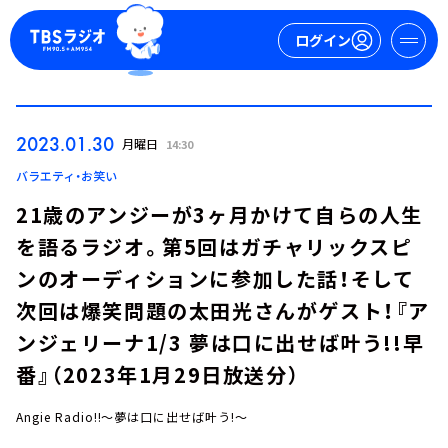
ログイン
マイページ
2023.01.30
月曜日
14:30
新規会員登録
ログイン
バラエティ・お笑い
21歳のアンジーが3ヶ月かけて自らの人生
を語るラジオ。第5回はガチャリックスピ
ンのオーディションに参加した話！そして
次回は爆笑問題の太田光さんがゲスト！『ア
ンジェリーナ1/3 夢は口に出せば叶う!!早
今日の番組表
番』（2023年1月29日放送分）
週間番組表
トピックス
Angie Radio!!～夢は口に出せば叶う!～
TBS Podcast