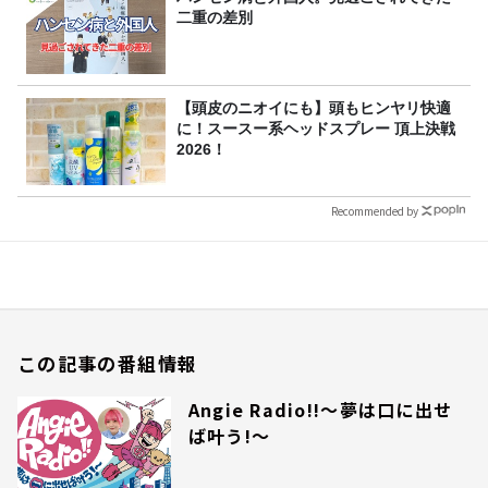
二重の差別
【頭皮のニオイにも】頭もヒンヤリ快適
に！スースー系ヘッドスプレー 頂上決戦
2026！
Recommended by
この記事の番組情報
Angie Radio!!～夢は口に出せ
ば叶う!～