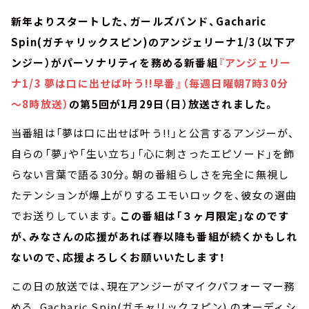
新年よりスタートした、ガールズバンド、Gacharic
Spin(ガチャリックスピン)のアンジェリーナ1/3（以下ア
ンジー）がパーソナリティを務める新番組
『アンジェリー
ナ1/3 夢は口に出せば叶う!!早番』（毎週日曜朝7時30分
～8時放送）
の第5回が1月29日（日）放送されました。
当番組は「夢は口に出せば叶う!!」と公言するアンジーが、
自らの「夢」や「生い立ち」「心に刺さったエピソード」を飾
らない言葉で語る30分。朝の番組らしさを完全に無視し
たテンションが爆上がりするエモいロックを、彼女の選曲
でお送りしています。
この番組は「３ヶ月限定」なのです
が、みなさんの応援があれば春以降も番組が続くかもしれ
ないので、応援よろしくお願いいたします！
この日の放送では、現在アンジーがマイクパフォーマー務
める、Gacharic Spin(ガチャリックスピン) のオーディシ