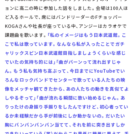
ョンに高二の時に参加した話をしました。会場は100人ほ
ど入るホールで、席にはバンドリーダーのFチョッパー
KOGAさんや社長が座っている中、アンジーはカラオケで
課題曲を歌います。
「私のイメージはもう日本武道館。こ
こで私は歌っています。なんなら私が入ったことでガチ
ャリックスピン日本武道館目指しましょうくらいな感じ
でいたの気持ち的には」「曲がバーンって流れ出すじゃ
ん。もう私も気持ち高ぶって、今日までにYouTubeでい
ろんなロックバンドでセンターで歌っている人たちの映
像をメッチャ観てきたから、あの人たちの動きを真似てよ
しやるぞって」「曲が流れる瞬間に歌い始めるじゃん。あ
りったけの身振り手振りをしたんですけど、初心者ってい
るか未経験だから手が前後にしか動かないの。だいたい
胸にバンバンバンバン当てて、それを前に突き出すしか
できないっていう（笑）だからこれ意外に簡単に思えて、手