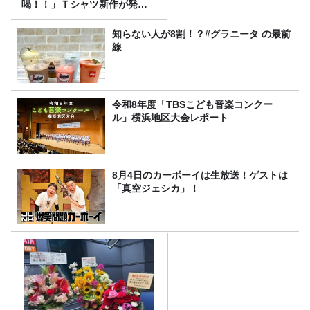
喝！！」Ｔシャツ新作が発売
決定！
知らない人が8割！？#グラニータ の最前
線
令和8年度「TBSこども音楽コンクー
ル」横浜地区大会レポート
8月4日のカーボーイは生放送！ゲストは
「真空ジェシカ」！