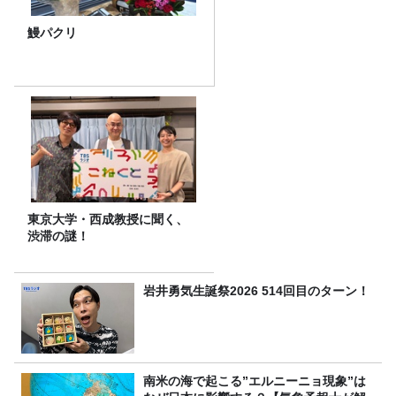
鰻パクリ
東京大学・西成教授に聞く、
渋滞の謎！
岩井勇気生誕祭2026 514回目のターン！
南米の海で起こる”エルニーニョ現象”は