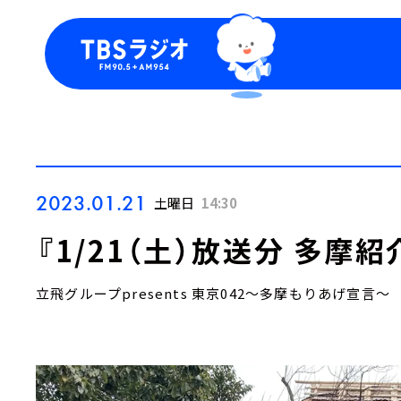
今日の番組表
トピッ
週間番組表
TBS
Podca
お知ら
2023.01.21
土曜日
14:30
『1/21（土）放送分 多摩
立飛グループpresents 東京042～多摩もりあげ宣言～