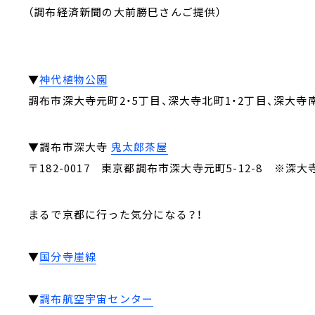
（調布経済新聞の大前勝巳さんご提供）
▼
神代植物公園
調布市深大寺元町2・5丁目、深大寺北町1・2丁目、深大寺南
▼調布市深大寺
鬼太郎茶屋
〒182-0017 東京都調布市深大寺元町5-12-8 ※深大
まるで京都に行った気分になる？！
▼
国分寺崖線
▼
調布航空宇宙センター