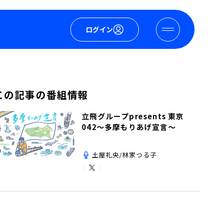
ログイン
この記事の番組情報
立飛グループpresents 東京
042～多摩もりあげ宣言～
土屋礼央/林家つる子