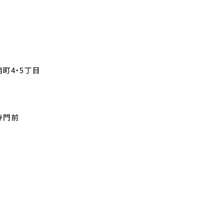
町4・5丁目
寺門前