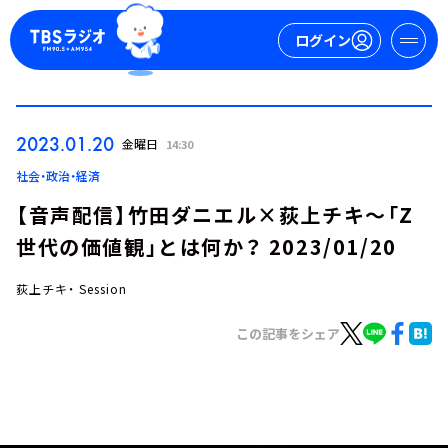
ログイン
マイページ
2023.01.20
金曜日
14:30
新規会員登録
ログイン
社会・政治・経済
【音声配信】竹田ダニエル×荻上チキ～「Z
世代の価値観」とは何か？ 2023/01/20
荻上チキ・ Session
この記事をシェア
今日の番組表
週間番組表
トピックス
TBS Podcast