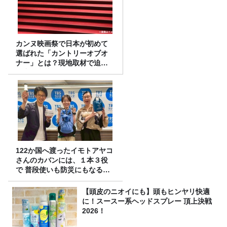
カンヌ映画祭で日本が初めて
選ばれた「カントリーオブオ
ナー」とは？現地取材で迫る
選出の意味
122か国へ渡ったイモトアヤコ
さんのカバンには、１本３役
で 普段使いも防災にもなる最
強の棒が入っていた！
【頭皮のニオイにも】頭もヒンヤリ快適
に！スースー系ヘッドスプレー 頂上決戦
2026！