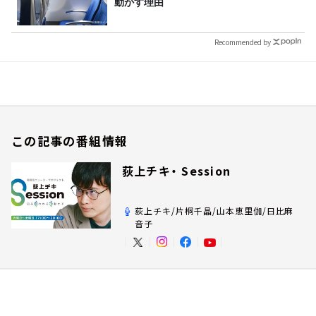
動かす理由
Recommended by
この記事の番組情報
荻上チキ・ Session
荻上チキ/片桐千晶/山本恵里伽/日比麻
音子