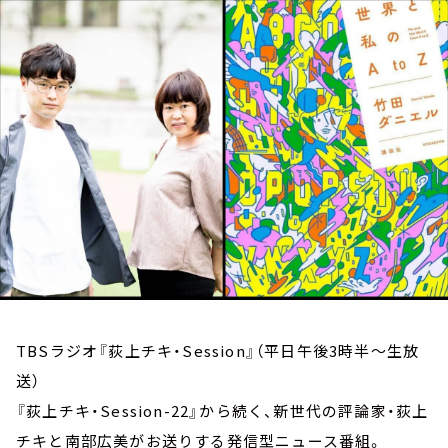
お知らせ
イベント・グッズ
YouTube
会社情報
TBSラジオ『荻上チキ・Session』（平日午後3時半～生放
送）
『荻上チキ・Session-22』から続く、新世代の評論家・荻上
チキと南部広美がお送りする発信型ニュース番組。