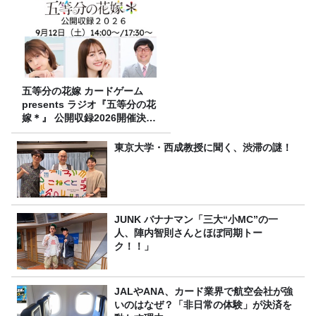
五等分の花嫁 カードゲーム
presents ラジオ『五等分の花
嫁＊』 公開収録2026開催決
定！
東京大学・西成教授に聞く、渋滞の謎！
JUNK バナナマン「三大“小MC”の一
人、陣内智則さんとほぼ同期トー
ク！！」
JALやANA、カード業界で航空会社が強
いのはなぜ？「非日常の体験」が決済を