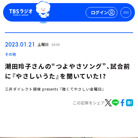
ログイン
マイページ
2023.01.21
土曜日
14:30
新規会員登録
ログイン
その他
潮田玲子さんの“つよやさソング”、試合前
に『やさしいうた』を聞いていた!?
三井ダイレクト損保 presents 『強くてやさしい金曜日』
この記事をシェア
今日の番組表
週間番組表
トピックス
TBS Podcast