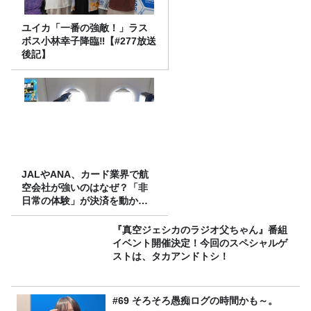
ユイカ「一番の強敵！」ラス
ボス小林幸子降臨‼【#277放送
後記】
JALやANA、カード業界で航
空会社が強いのはなぜ？「非
日常の体験」が決済を動かす
理由
『真空ジェシカのラジオ父ちゃん』番組
イベント開催決定！今回のスペシャルゲ
ストは、タカアンドトシ！
#69 そろそろ愚痴ログの時間かも～。