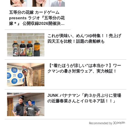
五等分の花嫁 カードゲーム
presents ラジオ『五等分の花
嫁＊』 公開収録2026開催決
定！
これが美味い、めんつゆ特集！！売上げ
四天王を比較！話題の唐船峡も
【“着たほうが涼しい”は本当か？】ワー
クマンの暑さ対策ウェア、実力検証！
JUNK バナナマン「約３か月ぶりに登場
の近藤春菜さんとイロモネア話！！」
Recommended by