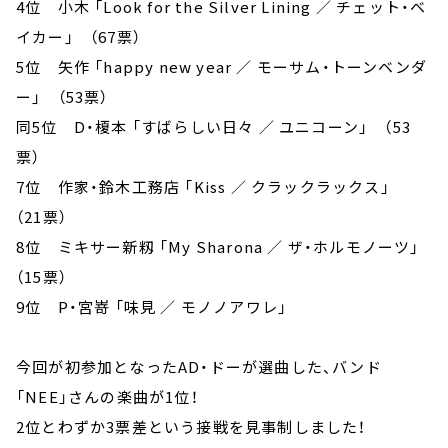
4位 小木 「Look for the Silver Lining ／ チェット・ベ
イカー」 （67票）
5位 矢作 「happy new year ／ モーサム・トーンベンダ
ー」 （53票）
同5位 D・榎本 「すばらしい日々 ／ ユニコーン」 （53
票）
7位 作家・鈴木工務店 「Kiss ／ クラックラックス」
（21票）
8位 ミキサー新籾 「My Sharona ／ ザ・ホルモノーツ」
（15票）
9位 P・宮嵜 「味見 ／ モノノアワレ」
今回が初参加となったAD・ドーが選曲した、バンド
「NEE」さんの楽曲が1位！
2位とわずか3票差という接戦を見事制しました！