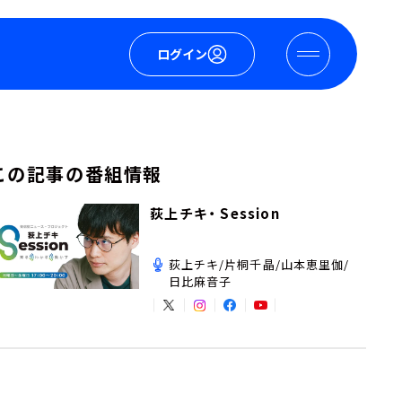
ログイン
この記事の番組情報
荻上チキ・ Session
荻上チキ/片桐千晶/山本恵里伽/
日比麻音子