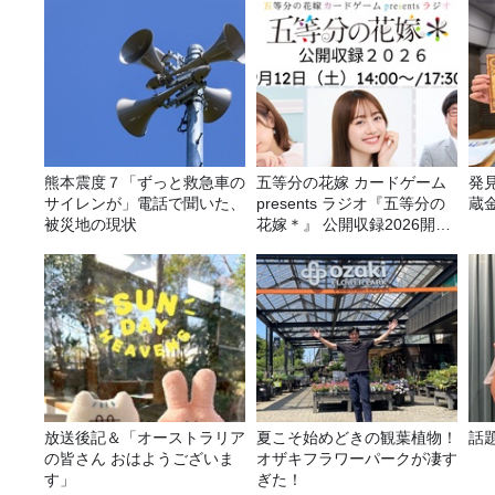
熊本震度７「ずっと救急車の
五等分の花嫁 カードゲーム
発
サイレンが」電話で聞いた、
presents ラジオ『五等分の
蔵
被災地の現状
花嫁＊』 公開収録2026開催
決定！
放送後記＆「オーストラリア
夏こそ始めどきの観葉植物！
話
の皆さん おはようございま
オザキフラワーパークが凄す
す」
ぎた！