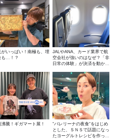
見がいっぱい！南極も、埋
JALやANA、カード業界で航
金も…！？
空会社が強いのはなぜ？「非
日常の体験」が決済を動かす
理由
題沸騰！ギガマート展！
”バレリーナの夜食”をはじめ
とした、ＳＮＳで話題になっ
たヨーグルトレシピを作って