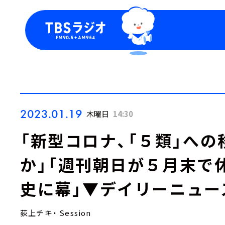
今日の番組表
トピッ
週間番組表
TBS
Podca
お知ら
2023.01.19
木曜日
14:30
「新型コロナ、「５類」へ
か」「週刊朝日が５月末で
史に幕」▼デイリーニュー
荻上チキ・ Session