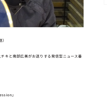
送）
家・荻上チキと南部広美がお送りする発信型ニュース番
ssion」