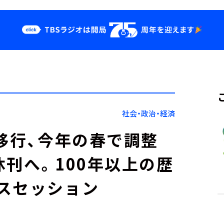
クス
イベント・グッ
ズ
st
YouTube
せ
会社情報
社会・政治・経済
の移行、今年の春で調整
休刊へ。100年以上の歴
スセッション