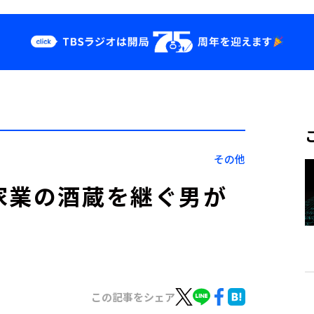
クス
イベント・グッ
ズ
st
YouTube
せ
会社情報
その他
家業の酒蔵を継ぐ男が
この記事をシェア