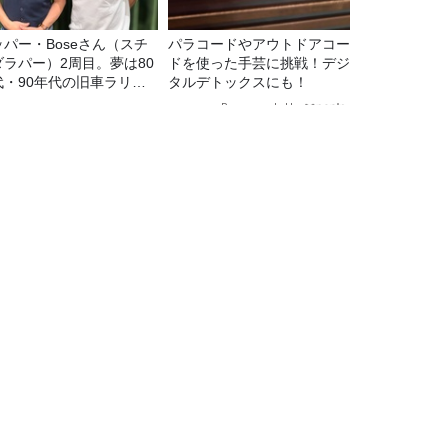
ッパー・Boseさん（スチ
パラコードやアウトドアコー
ダラパー）2周目。夢は80
ドを使った手芸に挑戦！デジ
代・90年代の旧車ラリ
タルデトックスにも！
！
Recommended by
んだ『奇跡の酒』とは？」
TBSラジオ情報
TBSラジオ関連情報