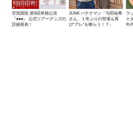
空気階段 第9回単独公演
JUNK バナナマン「与田祐希
ラ
『●●●』 公式ツアーグッズの
さん、１年ぶりの登場も再
ャ
詳細発表！
び“アレ”を喰らう！？」
年
ー
「大手広告代理店を辞め、家業の酒蔵を継ぐ男が生
番組表
コンテンツ