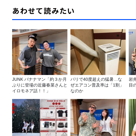
あわせて読みたい
JUNK バナナマン「約３か月
パリで40度超えの猛暑…な
岩井
ぶりに登場の近藤春菜さんと
ぜエアコン普及率は「1割」
目
イロモネア話！！」
なのか