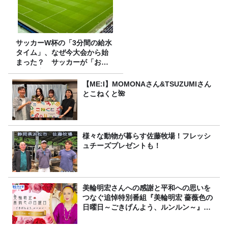
サッカーW杯の「3分間の給水
タイム」、なぜ今大会から始
まった？ サッカーが「お
金」に変わる仕組み
【ME:I】MOMONAさん&TSUZUMIさん
とこねくと🌺
様々な動物が暮らす佐藤牧場！フレッシ
ュチーズプレゼントも！
美輪明宏さんへの感謝と平和への思いを
つなぐ追悼特別番組『美輪明宏 薔薇色の
日曜日～ごきげんよう、ルンルン～』
8/9（日）16時放送