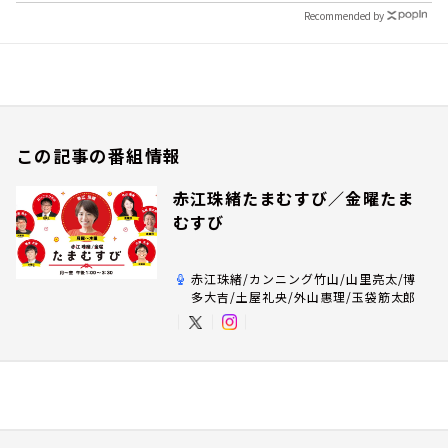
Recommended by
この記事の番組情報
赤江珠緒たまむすび／金曜たま
むすび
赤江珠緒/カンニング竹山/山里亮太/博
多大吉/土屋礼央/外山惠理/玉袋筋太郎