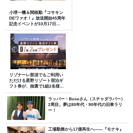
小堺一機＆関根勤『コサキン
DEワァオ！』放送開始45周年
記念イベントが10月17日
（土）に開催決定！本日より
FC先行受付スタート！
リゾナーレ那須でもご利用い
ただける星野リゾート宿泊ギ
フト券が、抽選で1組2名様に
プレゼント！
ラッパー・Boseさん（スチャダラパー）
2周目。夢は80年代・90年代の旧車ラリ
ー！
工場勤務から17億再生へ——『モナキ』