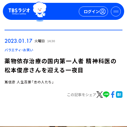
ログイン
マイページ
2023.01.17
火曜日
14:30
新規会員登録
ログイン
バラエティ・お笑い
薬物依存治療の国内第一人者 精神科医の
松本俊彦さんを迎える一夜目
嶌信彦 人生百景「志の人たち」
この記事をシェア
今日の番組表
週間番組表
トピックス
TBS Podcast