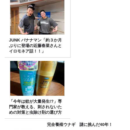
JUNK バナナマン「約３か月
ぶりに登場の近藤春菜さんと
イロモネア話！！」
「今年は蚊が大量発生!?」専
門家が教える、刺されないた
めの対策と虫除け剤の選び方
完全養殖ウナギ 謎に挑んだ40年！