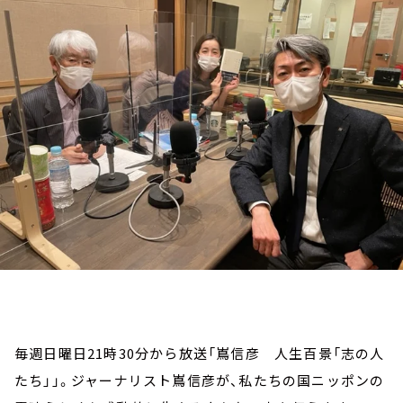
お知らせ
イベント・グッズ
YouTube
会社情報
毎週日曜日21時30分から放送「嶌信彦 人生百景「志の人
たち」」。ジャーナリスト嶌信彦が、私たちの国ニッポンの