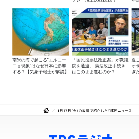
プレー頂上決戦2026！
年
（
F
南米の海で起こる”エルニー
「国民投票法改正案」が衆議
夏
ニョ現象”はなぜ日本に影響
院を通過。 憲法改正手続き
オ
する？【気象予報士が解説】
はこのまま進むのか？
ぎ
1日17日（火）の放送で紹介した「都民ニュース」