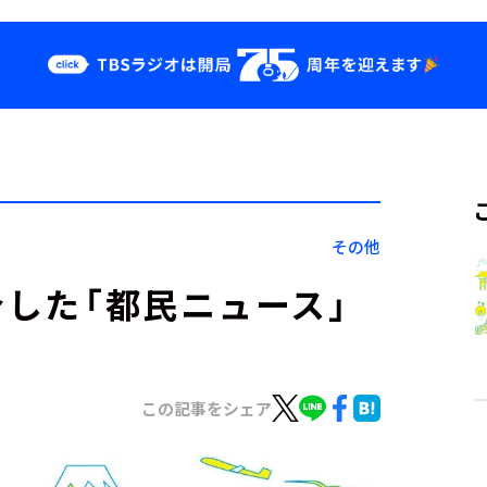
クス
イベント・グッ
ズ
st
YouTube
せ
会社情報
その他
介した「都民ニュース」
この記事をシェア