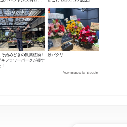
記念イベントが10月17日
起こし 2026.7.16 放送】
土）に開催決定！本日より
C先行受付スタート！
こそ始めどきの観葉植物！
鰻パクリ
ザキフラワーパークが凄す
た！
Recommended by