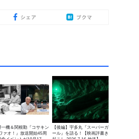
シェア
ブクマ
堺一機＆関根勤『コサキン
【後編】宇多丸『スーパーガ
Eワァオ！』放送開始45周
ール』を語る！【映画評書き