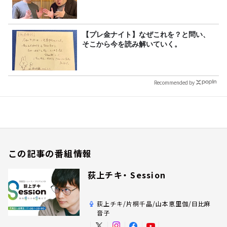
【プレ金ナイト】なぜこれを？と問い、
そこから今を読み解いていく。
Recommended by
この記事の番組情報
荻上チキ・ Session
荻上チキ/片桐千晶/山本恵里伽/日比麻
音子