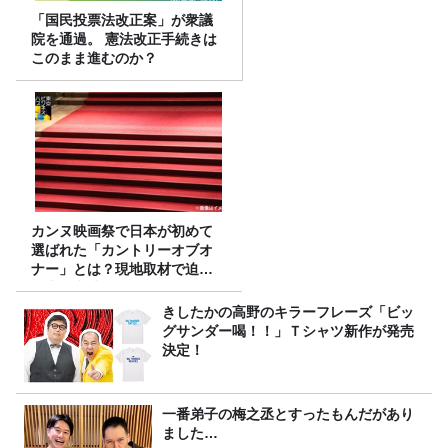
「国民投票法改正案」が衆議
院を通過。 憲法改正手続きは
このまま進むのか？
カンヌ映画祭で日本が初めて
選ばれた「カントリーオブオ
ナー」とは？現地取材で迫る
選出の意味
きしたかの高野のキラーフレーズ「ビッ
グサンダー喝！！」Ｔシャツ新作が発売
決定！
一番弟子の梅之丞とすったもんだがあり
ました…