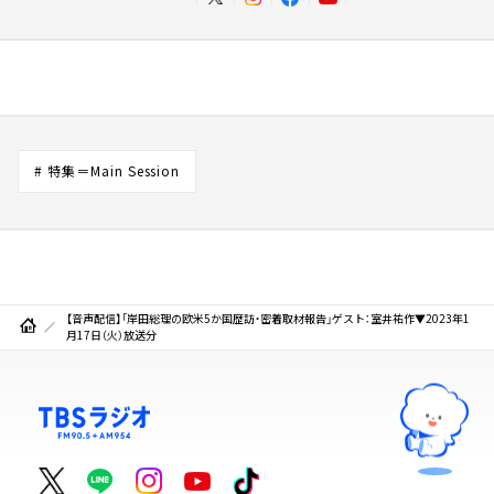
# 特集＝Main Session
【音声配信】「岸田総理の欧米5か国歴訪・密着取材報告」ゲスト：室井祐作▼2023年1
月17日（火）放送分