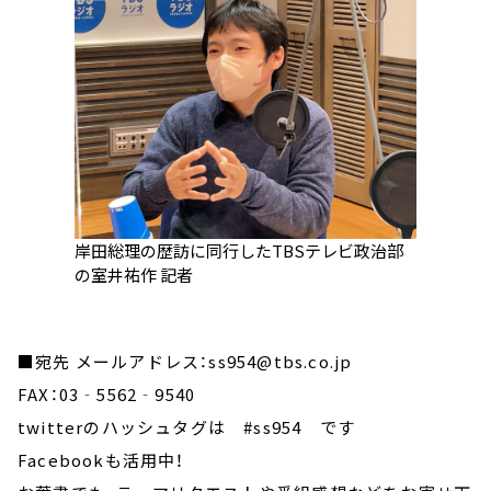
岸田総理の歴訪に同行したTBSテレビ政治部
の室井祐作 記者
■宛先 メールアドレス：ss954@tbs.co.jp
FAX：03‐5562‐9540
twitterのハッシュタグは #ss954 です
Facebookも活用中！