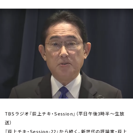
お知らせ
イベント・グッズ
YouTube
会社情報
TBSラジオ『荻上チキ・Session』（平日午後3時半～生放
送）
『荻上チキ・Session-22』から続く、新世代の評論家・荻上