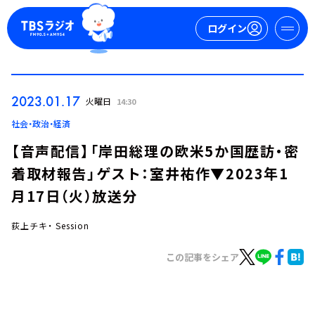
ログイン
マイページ
2023.01.17
火曜日
14:30
新規会員登録
ログイン
社会・政治・経済
【音声配信】「岸田総理の欧米5か国歴訪・密
着取材報告」ゲスト：室井祐作▼2023年1
月17日（火）放送分
荻上チキ・ Session
今日の番組表
この記事をシェア
週間番組表
トピックス
TBS Podcast