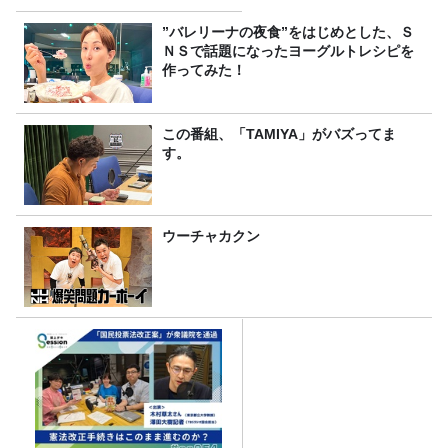
スナー60名をご招待！
”バレリーナの夜食”をはじめとした、Ｓ
ＮＳで話題になったヨーグルトレシピを
作ってみた！
この番組、「TAMIYA」がバズってま
す。
ウーチャカクン