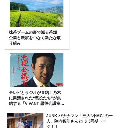
抹茶ブームの裏で減る茶畑
企業と農家をつなぐ新たな取
り組み
テレビとラジオが直結！乃木
に粛清された“悪役たち”が集
結する『VIVANT 悪役会議室』
7/26(日)23時スタート！
JUNK バナナマン「三大“小MC”の一
人、陣内智則さんとほぼ同期トー
ク！！」