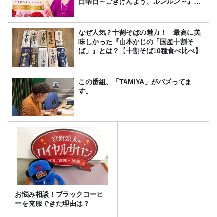
日曜日～ごきげんよう、ルンルン～』
8/9（日）16時放送
なぜ人気？十割そばの魅力！ 最高に美
味しかった『山本かじの「国産十割そ
ば」』とは？【十割そば10種食べ比べ】
この番組、「TAMIYA」がバズってま
す。
お悩み相談！ブラックコーヒ
ーを克服できた理由は？