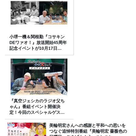
小堺一機＆関根勤『コサキン
DEワァオ！』放送開始45周年
記念イベントが10月17日
（土）に開催決定！本日より
FC先行受付スタート！
『真空ジェシカのラジオ父ち
ゃん』番組イベント開催決
定！今回のスペシャルゲスト
は、タカアンドトシ！
美輪明宏さんへの感謝と平和への思いを
つなぐ追悼特別番組『美輪明宏 薔薇色の