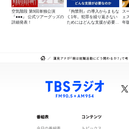
空気階段 第9回単独公演
『拘禁刑』の導入からまもな
ス
『●●●』 公式ツアーグッズの
く1年。犯罪を繰り返さない
ェス
詳細発表！
ためにはどんな支援が必要な
年
のか
蓮見アナが「親は就職活動にどう関わるか？」で
番組表
コンテンツ
今日の番組表
トピックス