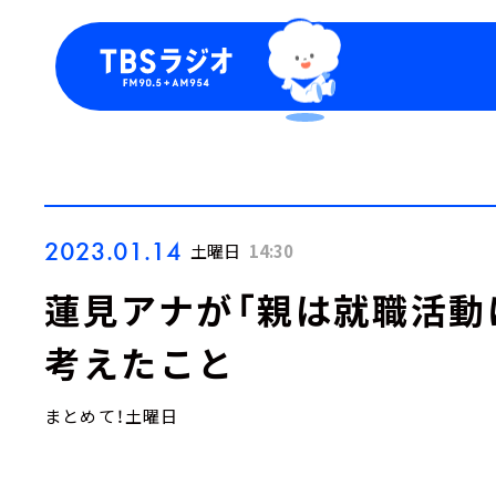
今日の番組表
トピッ
週間番組表
TBS
Podca
お知ら
2023.01.14
土曜日
14:30
蓮見アナが「親は就職活動
考えたこと
まとめて！土曜日