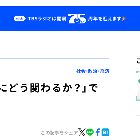
クス
イベント・グッ
ズ
st
YouTube
せ
会社情報
社会・政治・経済
にどう関わるか？」で
この記事をシェア