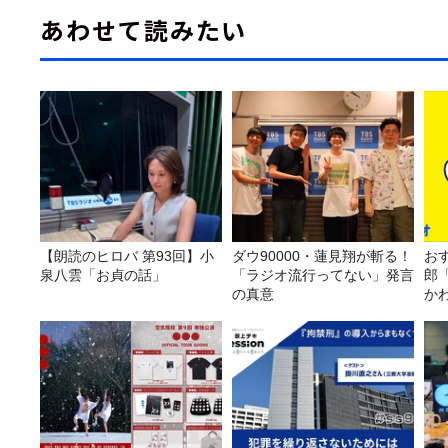
あわせて読みたい
【朗読のヒロバ 第93回】小
ダウ90000・蓮見翔が斬る！
おす
泉八雲「お貞の話」
「ラジオ流行ってない」発言
郎
の真意
か