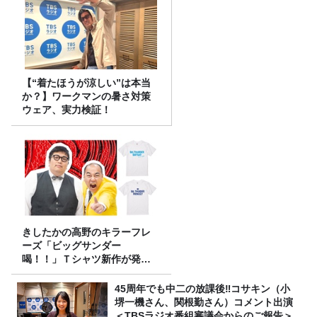
【“着たほうが涼しい”は本当
か？】ワークマンの暑さ対策
ウェア、実力検証！
きしたかの高野のキラーフレ
ーズ「ビッグサンダー
喝！！」Ｔシャツ新作が発売
決定！
45周年でも中二の放課後‼コサキン（小
堺一機さん、関根勤さん）コメント出演
＜TBSラジオ番組審議会からのご報告＞