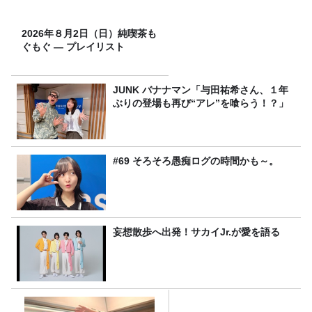
2026年８月2日（日）純喫茶も
ぐもぐ ― プレイリスト
JUNK バナナマン「与田祐希さん、１年
ぶりの登場も再び“アレ”を喰らう！？」
#69 そろそろ愚痴ログの時間かも～。
妄想散歩へ出発！サカイJr.が愛を語る