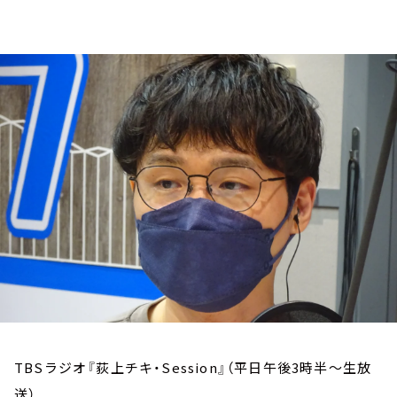
お知らせ
イベント・グッズ
YouTube
会社情報
TBSラジオ『荻上チキ・Session』（平日午後3時半～生放
送）