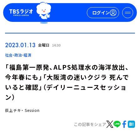
ログイン
マイページ
2023.01.13
金曜日
14:30
新規会員登録
ログイン
社会・政治・経済
「福島第一原発、ALPS処理水の海洋放出、
今年春にも」「大阪湾の迷いクジラ 死んで
いると確認」（デイリーニュースセッショ
ン）
荻上チキ・ Session
今日の番組表
週間番組表
この記事をシェア
トピックス
TBS Podcast