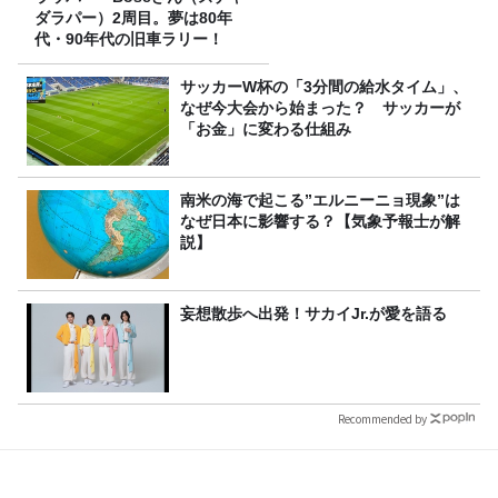
ダラパー）2周目。夢は80年
代・90年代の旧車ラリー！
サッカーW杯の「3分間の給水タイム」、
なぜ今大会から始まった？ サッカーが
「お金」に変わる仕組み
南米の海で起こる”エルニーニョ現象”は
なぜ日本に影響する？【気象予報士が解
説】
妄想散歩へ出発！サカイJr.が愛を語る
Recommended by