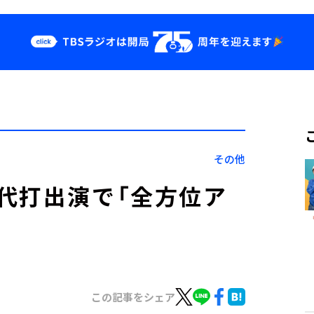
クス
イベント・グッ
ズ
st
YouTube
せ
会社情報
その他
代打出演で「全方位ア
この記事をシェア