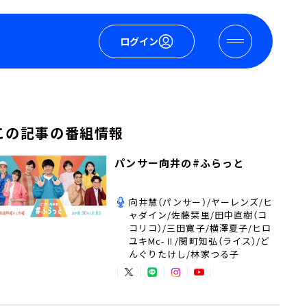
ログイン
この記事の番組情報
パンサー向井の#ふらっと
向井慧（パンサー）/ヤーレンズ/ヒ
ャダイン/佐藤栞里/田中直樹（コ
コリコ）/三田寛子/横澤夏子/ヒロ
ユキMc-Ⅱ/関町知弘（ライス）/ど
んぐりたけし/林家つる子