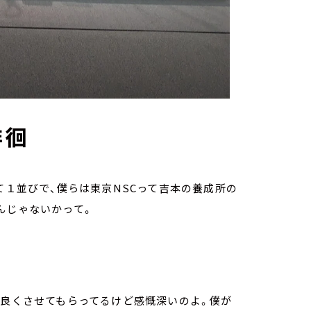
徘徊
て１並びで、僕らは東京NSCって吉本の養成所の
んじゃないかって。
仲良くさせてもらってるけど感慨深いのよ。僕が